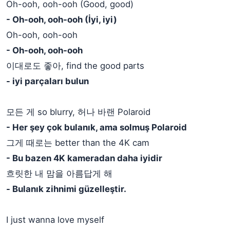
Oh-ooh, ooh-ooh (Good, good)
- Oh-ooh, ooh-ooh (İyi, iyi)
Oh-ooh, ooh-ooh
- Oh-ooh, ooh-ooh
이대로도 좋아, find the good parts
- iyi parçaları bulun
모든 게 so blurry, 허나 바랜 Polaroid
- Her şey çok bulanık, ama solmuş Polaroid
그게 때로는 better than the 4K cam
- Bu bazen 4K kameradan daha iyidir
흐릿한 내 맘을 아름답게 해
- Bulanık zihnimi güzelleştir.
I just wanna love myself