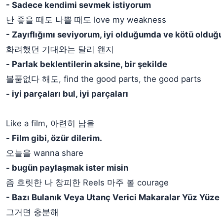
- Sadece kendimi sevmek istiyorum
난 좋을 때도 나쁠 때도 love my weakness
- Zayıflığımı seviyorum, iyi olduğumda ve kötü oldu
화려했던 기대와는 달리 왠지
- Parlak beklentilerin aksine, bir şekilde
볼품없다 해도, find the good parts, the good parts
- iyi parçaları bul, iyi parçaları
Like a film, 아련히 남을
- Film gibi, özür dilerim.
오늘을 wanna share
- bugün paylaşmak ister misin
좀 흐릿한 나 창피한 Reels 마주 볼 courage
- Bazı Bulanık Veya Utanç Verici Makaralar Yüz Yüze
그거면 충분해