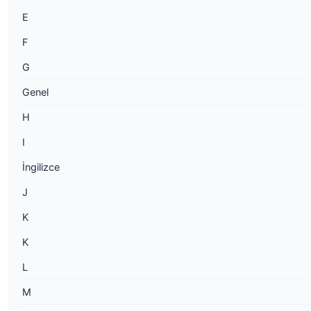
E
F
G
Genel
H
I
İngilizce
J
K
K
L
M