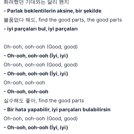
화려했던 기대와는 달리 왠지
- Parlak beklentilerin aksine, bir şekilde
볼품없다 해도, find the good parts, the good parts
- iyi parçaları bul, iyi parçaları
Oh-ooh, ooh-ooh (Good, good)
- Oh-ooh, ooh-ooh (İyi, iyi)
Oh-ooh, ooh-ooh (Good, good)
- Oh-ooh, ooh-ooh (İyi, iyi)
Oh-ooh, ooh-ooh
- Oh-ooh, ooh-ooh
실수해도 좋아, find the good parts
- Bir hata yapabilir, iyi parçaları bulabilirsin
Oh-ooh, ooh-ooh (Good, good)
- Oh-ooh, ooh-ooh (İyi, iyi)