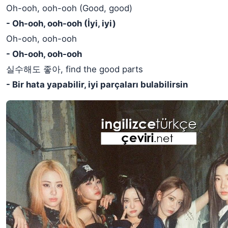
Oh-ooh, ooh-ooh (Good, good)
- Oh-ooh, ooh-ooh (İyi, iyi)
Oh-ooh, ooh-ooh
- Oh-ooh, ooh-ooh
실수해도 좋아, find the good parts
- Bir hata yapabilir, iyi parçaları bulabilirsin