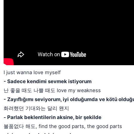
I just wanna love myself
- Sadece kendimi sevmek istiyorum
난 좋을 때도 나쁠 때도 love my weakness
- Zayıflığımı seviyorum, iyi olduğumda ve kötü oldu
화려했던 기대와는 달리 왠지
- Parlak beklentilerin aksine, bir şekilde
볼품없다 해도, find the good parts, the good parts