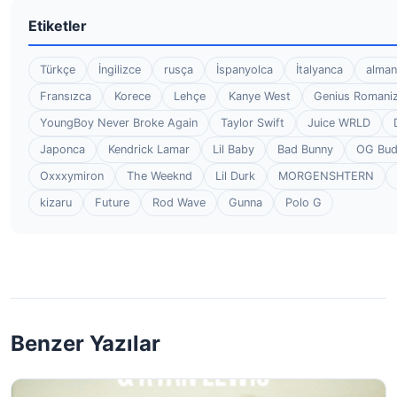
Etiketler
Türkçe
İngilizce
rusça
İspanyolca
İtalyanca
alman
Fransızca
Korece
Lehçe
Kanye West
Genius Romaniz
YoungBoy Never Broke Again
Taylor Swift
Juice WRLD
Japonca
Kendrick Lamar
Lil Baby
Bad Bunny
OG Bu
Oxxxymiron
The Weeknd
Lil Durk
MORGENSHTERN
kizaru
Future
Rod Wave
Gunna
Polo G
Benzer Yazılar