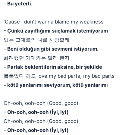
- Bu yeterli.
'Cause I don't wanna blame my weakness
- Çünkü zayıflığımı suçlamak istemiyorum
있는 그대로의 나를 사랑할래
- Beni olduğun gibi sevmeni istiyorum.
화려했던 기대와는 달리 왠지
- Parlak beklentilerin aksine, bir şekilde
볼품없다 해도 love my bad parts, my bad parts
- kötü yanlarımı seviyorum, kötü yanlarımı
Oh-ooh, ooh-ooh (Good, good)
- Oh-ooh, ooh-ooh (İyi, iyi)
Oh-ooh, ooh-ooh (Good, good)
- Oh-ooh, ooh-ooh (İyi, iyi)