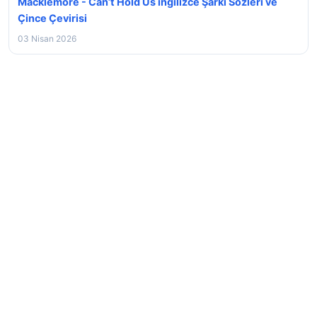
Macklemore - Can’t Hold Us ingilizce Şarkı Sözleri ve
Çince Çevirisi
03 Nisan 2026