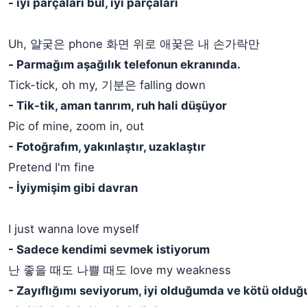
- iyi parçaları bul, iyi parçaları
Uh, 얄궂은 phone 화면 위로 애꿎은 내 손가락만
- Parmağım aşağılık telefonun ekranında.
Tick-tick, oh my, 기분은 falling down
- Tik-tik, aman tanrım, ruh hali düşüyor
Pic of mine, zoom in, out
- Fotoğrafım, yakınlaştır, uzaklaştır
Pretend I'm fine
- İyiymişim gibi davran
I just wanna love myself
- Sadece kendimi sevmek istiyorum
난 좋을 때도 나쁠 때도 love my weakness
- Zayıflığımı seviyorum, iyi olduğumda ve kötü oldu