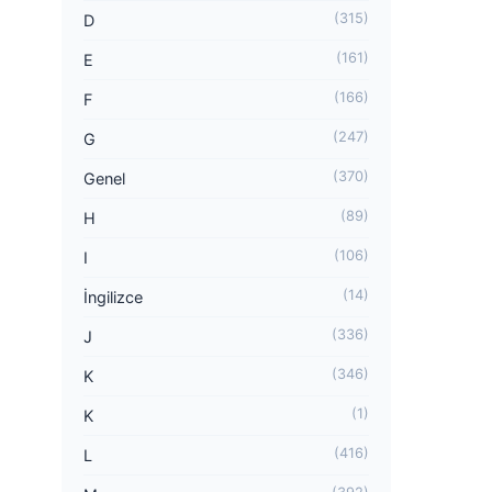
(315)
D
(161)
E
(166)
F
(247)
G
(370)
Genel
(89)
H
(106)
I
(14)
İngilizce
(336)
J
(346)
K
(1)
K
(416)
L