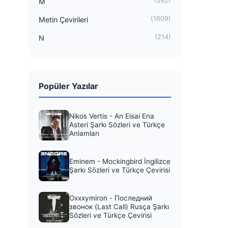
(392)
M
(1609)
Metin Çevirileri
(214)
N
Popüler Yazılar
Nikos Vertis - An Eisai Ena
Asteri Şarkı Sözleri ve Türkçe
Anlamları
Eminem - Mockingbird İngilizce
Şarkı Sözleri ve Türkçe Çevirisi
Oxxxymiron - Последний
звонок (Last Call) Rusça Şarkı
Sözleri ve Türkçe Çevirisi