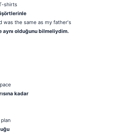
T-shirts
şörtlerinle
d was the same as my father's
e aynı olduğunu bilmeliydim.
space
rısına kadar
 plan
cuğu