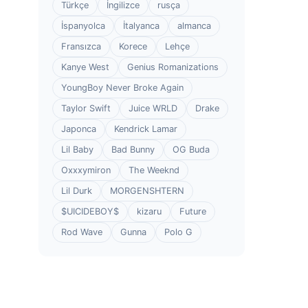
Türkçe
İngilizce
rusça
İspanyolca
İtalyanca
almanca
Fransızca
Korece
Lehçe
Kanye West
Genius Romanizations
YoungBoy Never Broke Again
Taylor Swift
Juice WRLD
Drake
Japonca
Kendrick Lamar
Lil Baby
Bad Bunny
OG Buda
Oxxxymiron
The Weeknd
Lil Durk
MORGENSHTERN
$UICIDEBOY$
kizaru
Future
Rod Wave
Gunna
Polo G