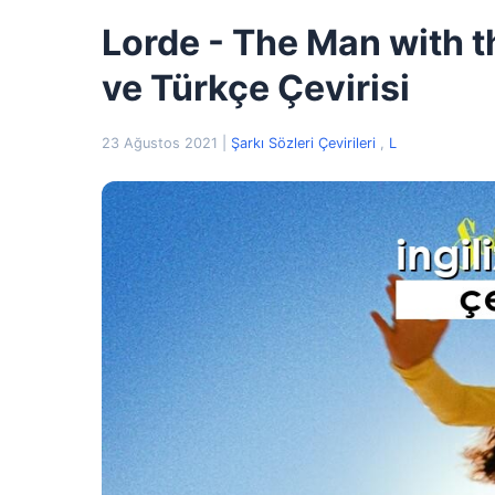
Lorde - The Man with th
ve Türkçe Çevirisi
23 Ağustos 2021
|
Şarkı Sözleri Çevirileri
,
L