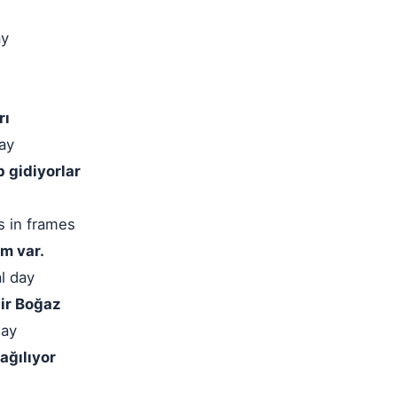
ay
rı
way
 gidiyorlar
s in frames
im var.
al day
bir Boğaz
way
ağılıyor