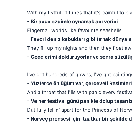
With my fistful of tunes that it's painful to pl
- Bir avuç ezgimle oynamak acı verici
Fingernail worlds like favourite seashells
- Favori deniz kabukları gibi tırnak dünyala
They fill up my nights and then they float a
- Gecelerimi dolduruyorlar ve sonra süzülüp
I've got hundreds of gowns, I've got painting
- Yüzlerce önlüğüm var, çerçeveli Resimler
And a throat that fills with panic every festiv
- Ve her festival günü panikle dolup taşan 
Dutifully fallin' apart for the Princess of Nor
- Norveç prensesi için itaatkar bir şekilde d