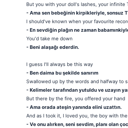
But you with your doll's lashes, your infinite 
- Ama sen bebeğinin kirpikleriyle, sonsuz Ti
I should've known when your favourite recor
- En sevdiğin plağın ne zaman babamınkiyl
You'd take me down
- Beni alaşağı ederdin.
I guess I'll always be this way
- Ben daima bu şekilde sanırım
Swallowed up by the words and halfway to 
- Kelimeler tarafından yutuldu ve uzayın ya
But there by the fire, you offered your hand
- Ama orada ateşin yanında elini uzattın.
And as I took it, I loved you, the boy with the
- Ve onu alırken, seni sevdim, planı olan ço