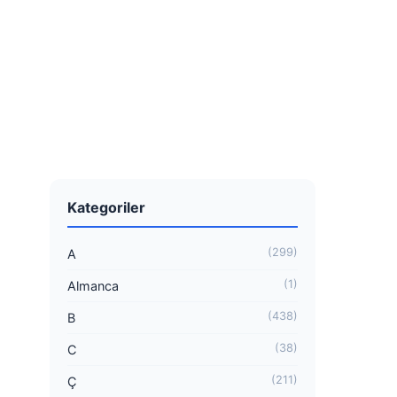
Kategoriler
(299)
A
(1)
Almanca
(438)
B
(38)
C
(211)
Ç