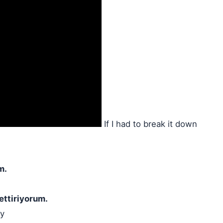
If I had to break it down
m.
ettiriyorum.
ay