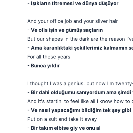
- Işıkların titremesi ve dünya düşüyor
And your office job and your silver hair
- Ve ofis işin ve gümüş saçların
But our shapes in the dark are the reason I'v
- Ama karanlıktaki şekillerimiz kalmamın s
For all these years
- Bunca yıldır
I thought I was a genius, but now I'm twent
- Bir dahi olduğumu sanıyordum ama şimdi y
And it's startin' to feel like all I know how to 
- Ve nasıl yapacağımı bildiğim tek şey gibi
Put on a suit and take it away
- Bir takım elbise giy ve onu al