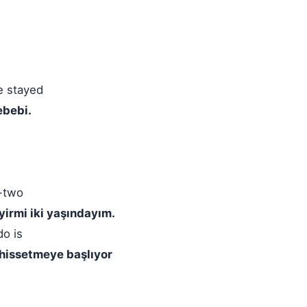
e stayed
ebebi.
y-two
irmi iki yaşındayım.
do is
 hissetmeye başlıyor