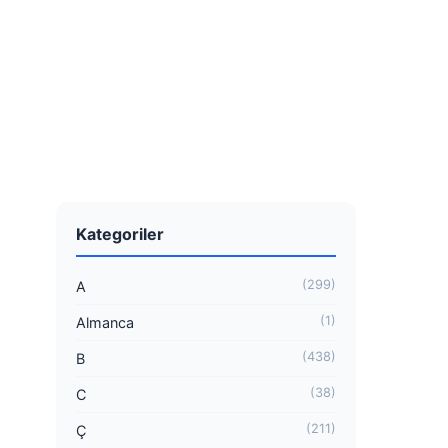
Kategoriler
(299)
A
(1)
Almanca
(438)
B
(38)
C
(211)
Ç