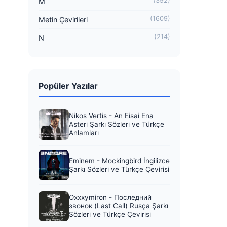
(392)
M
(1609)
Metin Çevirileri
(214)
N
Popüler Yazılar
Nikos Vertis - An Eisai Ena
Asteri Şarkı Sözleri ve Türkçe
Anlamları
Eminem - Mockingbird İngilizce
Şarkı Sözleri ve Türkçe Çevirisi
Oxxxymiron - Последний
звонок (Last Call) Rusça Şarkı
Sözleri ve Türkçe Çevirisi