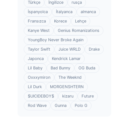
Türkçe
İngilizce
rusça
İspanyolca
İtalyanca
almanca
Fransızca
Korece
Lehçe
Kanye West
Genius Romanizations
YoungBoy Never Broke Again
Taylor Swift
Juice WRLD
Drake
Japonca
Kendrick Lamar
Lil Baby
Bad Bunny
OG Buda
Oxxxymiron
The Weeknd
Lil Durk
MORGENSHTERN
$UICIDEBOY$
kizaru
Future
Rod Wave
Gunna
Polo G