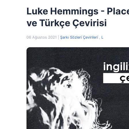
Luke Hemmings - Place 
ve Türkçe Çevirisi
06 Ağustos 2021
|
Şarkı Sözleri Çevirileri
,
L