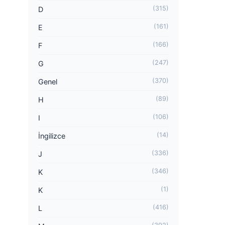
(315)
D
(161)
E
(166)
F
(247)
G
(370)
Genel
(89)
H
(106)
I
(14)
İngilizce
(336)
J
(346)
K
(1)
K
(416)
L