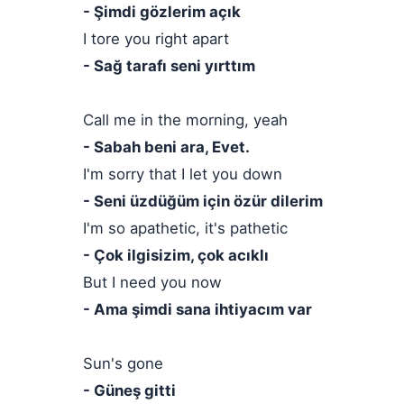
- Şimdi gözlerim açık
I tore you right apart
- Sağ tarafı seni yırttım
Call me in the morning, yeah
- Sabah beni ara, Evet.
I'm sorry that I let you down
- Seni üzdüğüm için özür dilerim
I'm so apathetic, it's pathetic
- Çok ilgisizim, çok acıklı
But I need you now
- Ama şimdi sana ihtiyacım var
Sun's gone
- Güneş gitti