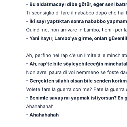
- Bu aldatmacayı dibe götür, eğer seni bat
Ti sconsiglio di fare il nababbo dopo che hai
- İki sayı yaptıktan sonra nababbo yapmama
Quindi no, non arrivare in Lambo, tienili per l
- Yani hayır, Lambo'ya girme, onları güvenli
Ah, perfino nel rap c'è un limite alle minchia
- Ah, rap'te bile söyleyebileceğin minchatala
Non avrei paura di voi nemmeno se foste da
- Gerçekten silahlı olsan bile senden kork
Volete fare la guerra con me? Fate la guerra c
- Benimle savaş mı yapmak istiyorsun? En g
Ahahahahah
- Ahahahahah