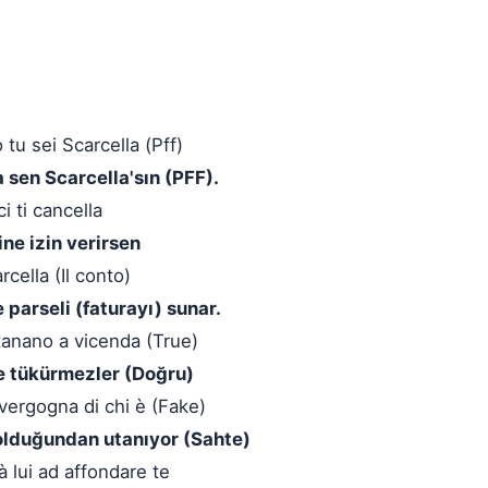
 tu sei Scarcella (Pff)
 sen Scarcella'sın (PFF).
i ti cancella
ine izin verirsen
rcella (Il conto)
e parseli (faturayı) sunar.
tanano a vicenda (True)
ne tükürmezler (Doğru)
vergogna di chi è (Fake)
 olduğundan utanıyor (Sahte)
 lui ad affondare te