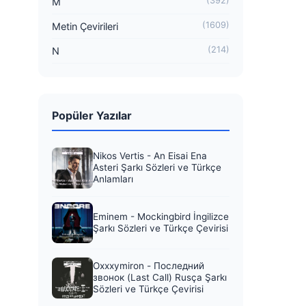
(392)
M
(1609)
Metin Çevirileri
(214)
N
Popüler Yazılar
Nikos Vertis - An Eisai Ena
Asteri Şarkı Sözleri ve Türkçe
Anlamları
Eminem - Mockingbird İngilizce
Şarkı Sözleri ve Türkçe Çevirisi
Oxxxymiron - Последний
звонок (Last Call) Rusça Şarkı
Sözleri ve Türkçe Çevirisi