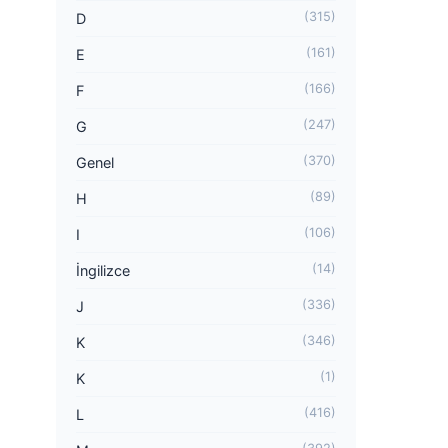
(315)
D
(161)
E
(166)
F
(247)
G
(370)
Genel
(89)
H
(106)
I
(14)
İngilizce
(336)
J
(346)
K
(1)
K
(416)
L