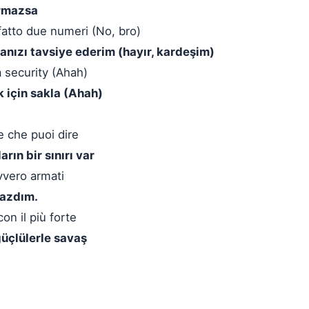
ırmazsa
 fatto due numeri (No, bro)
nızı tavsiye ederim (hayır, kardeşim)
a security (Ahah)
k için sakla (Ahah)
te che puoi dire
rın bir sınırı var
vvero armati
mazdım.
on il più forte
üçlülerle savaş