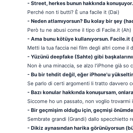
- Street, herkes bunun hakkında konuşuyor
Perché non ti butti? È una facile it (Dai)
- Neden atlamıyorsun? Bu kolay bir şey (ha
Però tu ne abusi come il tipo di Facile.it (Ah)
- Ama bunu kötüye kullanıyorsun. Facile.it 
Metti la tua faccia nei film degli altri come i
- Yüzünü deepfake (Sahte) gibi başkalarının
Non è una minaccia, se alzo l'iPhone già so c
- Bu bir tehdit değil, eğer iPhone'u yüksel
Se parlo di certi argomenti li tratto davvero c
- Bazı konular hakkında konuşursam, onlara
Siccome ho un passato, non voglio trovarmi i
- Bir geçmişim olduğu için, geçmişi önümd
Sembrate grandi (Grandi) dallo specchietto r
- Dikiz aynasından harika görünüyorsun (b