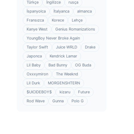
Türkçe
İngilizce
rusça
İspanyolca
İtalyanca
almanca
Fransızca
Korece
Lehçe
Kanye West
Genius Romanizations
YoungBoy Never Broke Again
Taylor Swift
Juice WRLD
Drake
Japonca
Kendrick Lamar
Lil Baby
Bad Bunny
OG Buda
Oxxxymiron
The Weeknd
Lil Durk
MORGENSHTERN
$UICIDEBOY$
kizaru
Future
Rod Wave
Gunna
Polo G