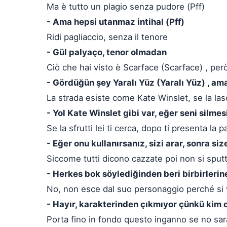
Ma è tutto un plagio senza pudore (Pff)
- Ama hepsi utanmaz intihal (Pff)
Ridi pagliaccio, senza il tenore
- Gül palyaço, tenor olmadan
Ciò che hai visto è Scarface (Scarface) , però
- Gördüğün şey Yaralı Yüz (Yaralı Yüz) , ama
La strada esiste come Kate Winslet, se la lasc
- Yol Kate Winslet gibi var, eğer seni silmes
Se la sfrutti lei ti cerca, dopo ti presenta la pa
- Eğer onu kullanırsanız, sizi arar, sonra siz
Siccome tutti dicono cazzate poi non si sput
- Herkes bok söylediğinden beri birbirleri
No, non esce dal suo personaggio perché si 
- Hayır, karakterinden çıkmıyor çünkü kim
Porta fino in fondo questo inganno se no sarà