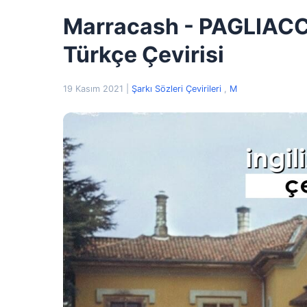
Marracash - PAGLIACCI
Türkçe Çevirisi
19 Kasım 2021
|
Şarkı Sözleri Çevirileri
,
M