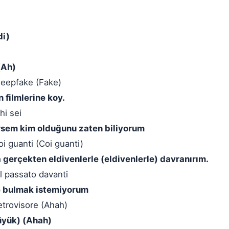
.
di)
(Ah)
l deepfake (Fake)
 filmlerine koy.
hi sei
tirsem kim olduğunu zaten biliyorum
oi guanti (Coi guanti)
 gerçekten eldivenlerle (eldivenlerle) davranırım.
l passato davanti
e bulmak istemiyorum
etrovisore (Ahah)
üyük) (Ahah)