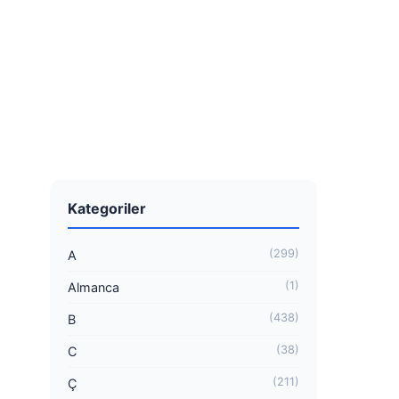
Kategoriler
(299)
A
(1)
Almanca
(438)
B
(38)
C
(211)
Ç