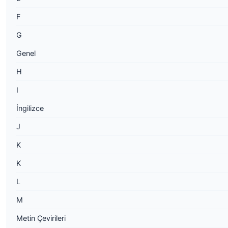
F
G
Genel
H
I
İngilizce
J
K
K
L
M
Metin Çevirileri