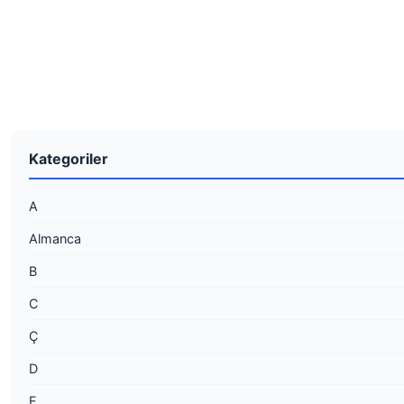
Kategoriler
A
Almanca
B
C
Ç
D
E