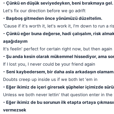
- Çünkü en düşük seviyedeyken, beni bırakmaya gel.
Let's fix our direction before we go adrift
- Başıboş gitmeden önce yönümüzü düzeltelim.
'Cause if it's worth it, let's work it, I'm down to run a ri
- Çünkü eğer buna değerse, hadi çalışalım, risk almak
aşağıdayım
It's feelin' perfect for certain right now, but then again
- Şu anda kesin olarak mükemmel hissediyor, ama so
If I lost you, I never could be your friend again
- Seni kaybedersem, bir daha asla arkadaşın olamam
Doubts creep up inside us if we both let 'em in
- Eğer ikimiz de içeri girersek şüpheler içimizde sür
Unless we both never lettin' that question enter in the 
- Eğer ikimiz de bu sorunun ilk etapta ortaya çıkması
vermezsek