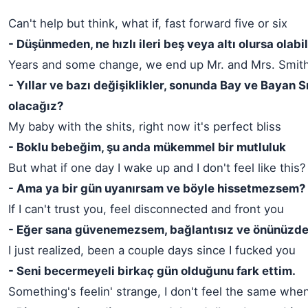
Can't help but think, what if, fast forward five or six
- Düşünmeden, ne hızlı ileri beş veya altı olursa olabil
Years and some change, we end up Mr. and Mrs. Smit
- Yıllar ve bazı değişiklikler, sonunda Bay ve Bayan 
olacağız?
My baby with the shits, right now it's perfect bliss
- Boklu bebeğim, şu anda mükemmel bir mutluluk
But what if one day I wake up and I don't feel like this?
- Ama ya bir gün uyanırsam ve böyle hissetmezsem?
If I can't trust you, feel disconnected and front you
- Eğer sana güvenemezsem, bağlantısız ve önünüzde
I just realized, been a couple days since I fucked you
- Seni becermeyeli birkaç gün olduğunu fark ettim.
Something's feelin' strange, I don't feel the same whe