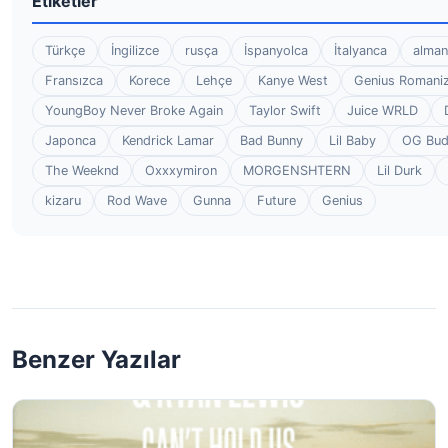
Etiketler
Türkçe
İngilizce
rusça
İspanyolca
İtalyanca
alman
Fransızca
Korece
Lehçe
Kanye West
Genius Romaniz
YoungBoy Never Broke Again
Taylor Swift
Juice WRLD
Japonca
Kendrick Lamar
Bad Bunny
Lil Baby
OG Bu
The Weeknd
Oxxxymiron
MORGENSHTERN
Lil Durk
kizaru
Rod Wave
Gunna
Future
Genius
Benzer Yazılar