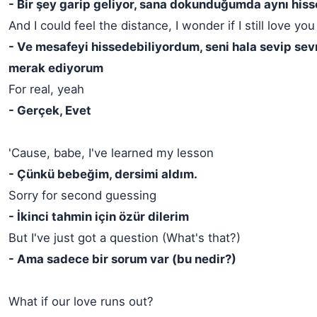
- Bir şey garip geliyor, sana dokunduğumda aynı hi
And I could feel the distance, I wonder if I still love you
- Ve mesafeyi hissedebiliyordum, seni hala sevip se
merak ediyorum
For real, yeah
- Gerçek, Evet
'Cause, babe, I've learned my lesson
- Çünkü bebeğim, dersimi aldım.
Sorry for second guessing
- İkinci tahmin için özür dilerim
But I've just got a question (What's that?)
- Ama sadece bir sorum var (bu nedir?)
What if our love runs out?