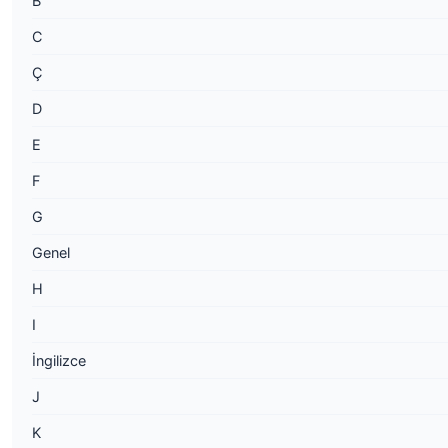
B
C
Ç
D
E
F
G
Genel
H
I
İngilizce
J
K