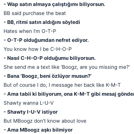
- Wap satın almaya çalıştığımı biliyorsun.
BB said purchase the beat
- BB, ritmi satın aldığını söyledi
Hates when I’m O-T-P
- O-T-P olduğumdan nefret ediyor.
You know how I be C-H-O-P
- Nasıl C-H-O-P olduğumu biliyorsun.
She send me a text like ‘Boogz, are you missing me?’
- Bana 'Boogz, beni özlüyor musun?’
But of course I do, I message her back like K-M-T
- Ama tabii ki biliyorum, ona K-M-T gibi mesaj gönde
Shawty wanna L-U-V
- Shawty I-U-V istiyor
But MBoogz don’t know about love
- Ama MBoogz aşkı bilmiyor