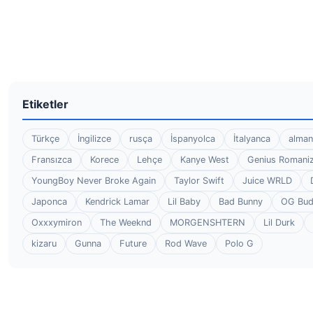
Etiketler
Türkçe
İngilizce
rusça
İspanyolca
İtalyanca
alman
Fransızca
Korece
Lehçe
Kanye West
Genius Romaniz
YoungBoy Never Broke Again
Taylor Swift
Juice WRLD
Japonca
Kendrick Lamar
Lil Baby
Bad Bunny
OG Bu
Oxxxymiron
The Weeknd
MORGENSHTERN
Lil Durk
kizaru
Gunna
Future
Rod Wave
Polo G