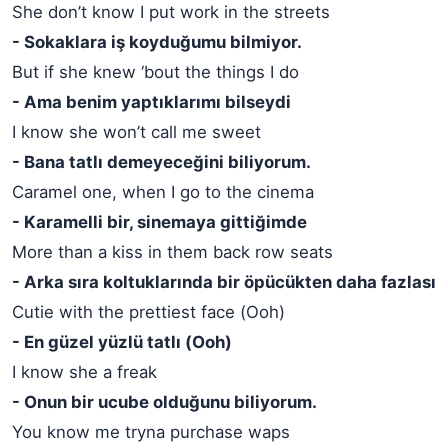
She don’t know I put work in the streets
- Sokaklara iş koyduğumu bilmiyor.
But if she knew ‘bout the things I do
- Ama benim yaptıklarımı bilseydi
I know she won’t call me sweet
- Bana tatlı demeyeceğini biliyorum.
Caramel one, when I go to the cinema
- Karamelli bir, sinemaya gittiğimde
More than a kiss in them back row seats
- Arka sıra koltuklarında bir öpücükten daha fazlası
Cutie with the prettiest face (Ooh)
- En güzel yüzlü tatlı (Ooh)
I know she a freak
- Onun bir ucube olduğunu biliyorum.
You know me tryna purchase waps