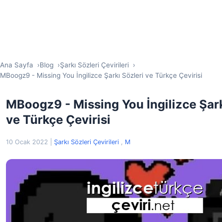
Ana Sayfa
Blog
Şarkı Sözleri Çevirileri
MBoogz9 - Missing You İngilizce Şarkı Sözleri ve Türkçe Çevirisi
MBoogz9 - Missing You İngilizce Şark
ve Türkçe Çevirisi
10 Ocak 2022
|
Şarkı Sözleri Çevirileri
,
M