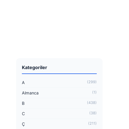
Kategoriler
(299)
A
(1)
Almanca
(438)
B
(38)
C
(211)
Ç