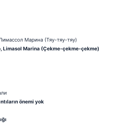
 Лимассол Марина (Тяу-тяу-тяу)
ro, Limasol Marina (Çekme-çekme-çekme)
али
ıntıların önemi yok
ığı