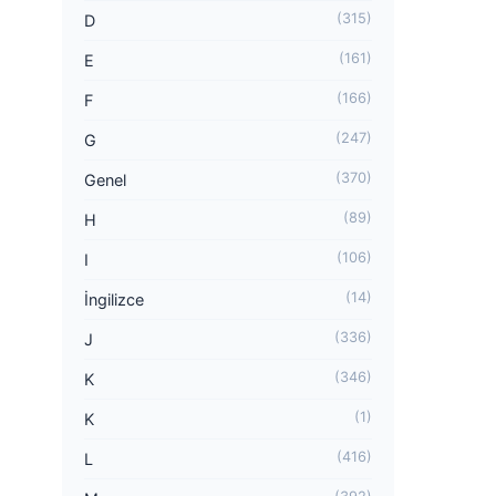
(315)
D
(161)
E
(166)
F
(247)
G
(370)
Genel
(89)
H
(106)
I
(14)
İngilizce
(336)
J
(346)
K
(1)
K
(416)
L