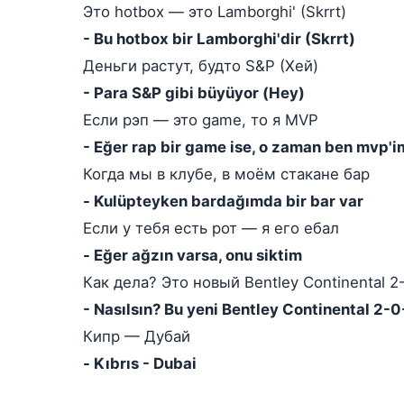
Это hotbox — это Lamborghi' (Skrrt)
- Bu hotbox bir Lamborghi'dir (Skrrt)
Деньги растут, будто S&P (Хей)
- Para S&P gibi büyüyor (Hey)
Если рэп — это game, то я MVP
- Eğer rap bir game ise, o zaman ben mvp'i
Когда мы в клубе, в моём стакане бар
- Kulüpteyken bardağımda bir bar var
Если у тебя есть рот — я его ебал
- Eğer ağzın varsa, onu siktim
Как дела? Это новый Bentley Continental 2
- Nasılsın? Bu yeni Bentley Continental 
Кипр — Дубай
- Kıbrıs - Dubai