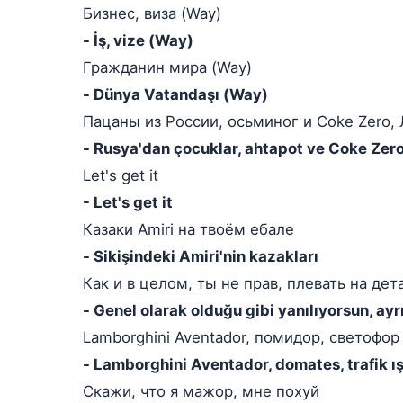
Бизнес, виза (Way)
- İş, vize (Way)
Гражданин мира (Way)
- Dünya Vatandaşı (Way)
Пацаны из России, осьминог и Coke Zero,
- Rusya'dan çocuklar, ahtapot ve Coke Ze
Let's get it
- Let's get it
Казаки Amiri на твоём ебале
- Sikişindeki Amiri'nin kazakları
Как и в целом, ты не прав, плевать на дет
- Genel olarak olduğu gibi yanılıyorsun, ayr
Lamborghini Aventador, помидор, светофор
- Lamborghini Aventador, domates, trafik ış
Скажи, что я мажор, мне похуй