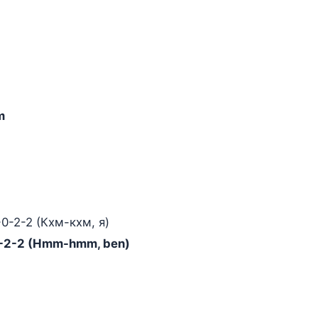
m
-0-2-2 (Кхм-кхм, я)
2-0-2-2 (Hmm-hmm, ben)