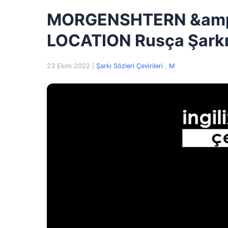
MORGENSHTERN &amp;
LOCATION Rusça Şarkı S
23 Ekim 2022
|
Şarkı Sözleri Çevirileri
,
M