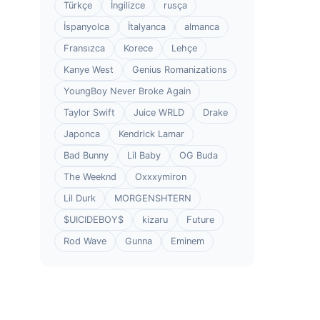
Türkçe
İngilizce
rusça
İspanyolca
İtalyanca
almanca
Fransızca
Korece
Lehçe
Kanye West
Genius Romanizations
YoungBoy Never Broke Again
Taylor Swift
Juice WRLD
Drake
Japonca
Kendrick Lamar
Bad Bunny
Lil Baby
OG Buda
The Weeknd
Oxxxymiron
Lil Durk
MORGENSHTERN
$UICIDEBOY$
kizaru
Future
Rod Wave
Gunna
Eminem