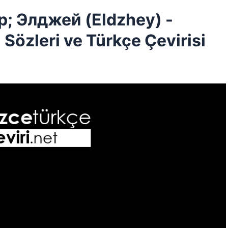
 Элджей (Eldzhey) -
özleri ve Türkçe Çevirisi