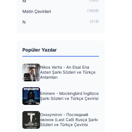
(392)
M
(1609)
Metin Çevirileri
(214)
N
Popüler Yazılar
Nikos Vertis - An Eisai Ena
Asteri Şarkı Sözleri ve Türkçe
Anlamları
Eminem - Mockingbird İngilizce
Şarkı Sözleri ve Türkçe Çevirisi
Oxxxymiron - Последний
звонок (Last Call) Rusça Şarkı
Sözleri ve Türkçe Çevirisi