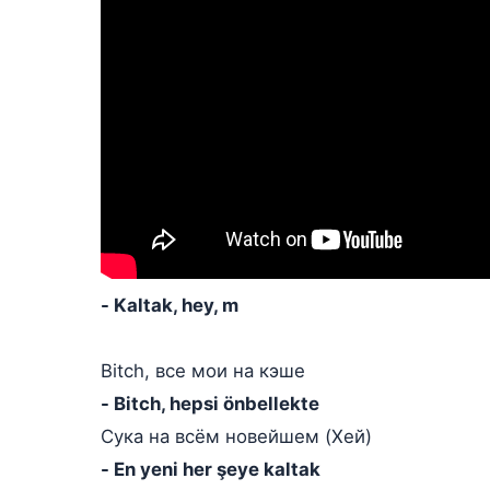
- Kaltak, hey, m
Bitch, все мои на кэше
- Bitch, hepsi önbellekte
Сука на всём новейшем (Хей)
- En yeni her şeye kaltak