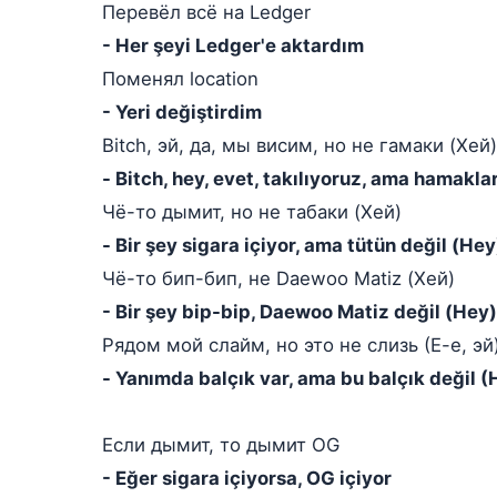
Перевёл всё на Ledger
- Her şeyi Ledger'e aktardım
Поменял location
- Yeri değiştirdim
Bitch, эй, да, мы висим, но не гамаки (Хей)
- Bitch, hey, evet, takılıyoruz, ama hamakla
Чё-то дымит, но не табаки (Хей)
- Bir şey sigara içiyor, ama tütün değil (Hey
Чё-то бип-бип, не Daewoo Matiz (Хей)
- Bir şey bip-bip, Daewoo Matiz değil (Hey)
Рядом мой слайм, но это не слизь (Е-е, эй
- Yanımda balçık var, ama bu balçık değil (
Если дымит, то дымит OG
- Eğer sigara içiyorsa, OG içiyor