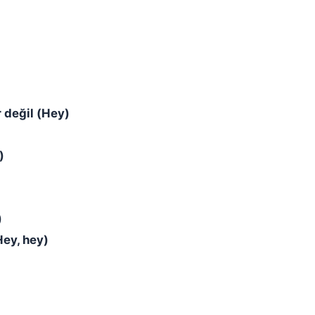
r değil (Hey)
)
)
Hey, hey)