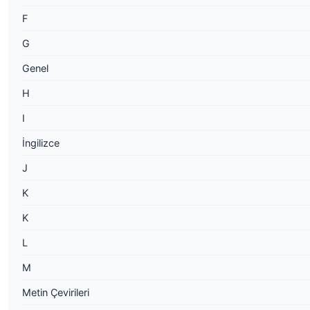
F
G
Genel
H
I
İngilizce
J
K
K
L
M
Metin Çevirileri