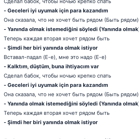
Сделал бабок, чтобы ночью крепко спать
- Geceleri iyi uyumak için para kazandım
Она сказала, что не хочет быть рядом (Быть рядом)
- Yanında olmak istemediğini söyledi (Yanında olmak
Теперь каждая вторая хочет рядом быть
- Şimdi her biri yanında olmak istiyor
Вставал-падал (Е-е), мне это надо (Е-е)
- Kalktım, düştüm, buna ihtiyacım var
Сделал бабок, чтобы ночью крепко спать
- Geceleri iyi uyumak için para kazandım
Она сказала, что не хочет быть рядом (Быть рядом)
- Yanında olmak istemediğini söyledi (Yanında olmak
Теперь каждая вторая хочет рядом быть
- Şimdi her biri yanında olmak istiyor