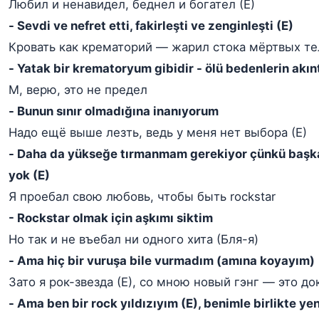
Любил и ненавидел, беднел и богател (Е)
- Sevdi ve nefret etti, fakirleşti ve zenginleşti (E)
Кровать как крематорий — жарил стока мёртвых те
- Yatak bir krematoryum gibidir - ölü bedenlerin akın
М, верю, это не предел
- Bunun sınır olmadığına inanıyorum
Надо ещё выше лезть, ведь у меня нет выбора (Е)
- Daha da yükseğe tırmanmam gerekiyor çünkü baş
yok (E)
Я проебал свою любовь, чтобы быть rockstar
- Rockstar olmak için aşkımı siktim
Но так и не въебал ни одного хита (Бля-я)
- Ama hiç bir vuruşa bile vurmadım (amına koyayım)
Зато я рок-звезда (Е), со мною новый гэнг — это до
- Ama ben bir rock yıldızıyım (E), benimle birlikte ye