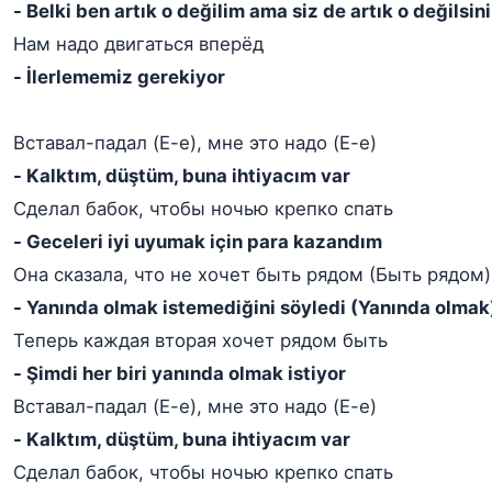
- Belki ben artık o değilim ama siz de artık o değilsin
Нам надо двигаться вперёд
- İlerlememiz gerekiyor
Вставал-падал (Е-е), мне это надо (Е-е)
- Kalktım, düştüm, buna ihtiyacım var
Сделал бабок, чтобы ночью крепко спать
- Geceleri iyi uyumak için para kazandım
Она сказала, что не хочет быть рядом (Быть рядом)
- Yanında olmak istemediğini söyledi (Yanında olmak
Теперь каждая вторая хочет рядом быть
- Şimdi her biri yanında olmak istiyor
Вставал-падал (Е-е), мне это надо (Е-е)
- Kalktım, düştüm, buna ihtiyacım var
Сделал бабок, чтобы ночью крепко спать