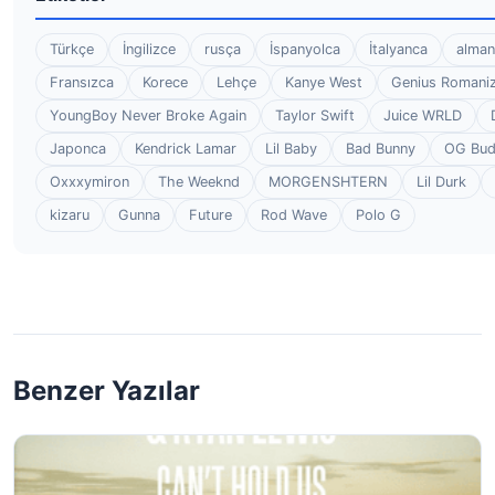
Türkçe
İngilizce
rusça
İspanyolca
İtalyanca
alman
Fransızca
Korece
Lehçe
Kanye West
Genius Romaniz
YoungBoy Never Broke Again
Taylor Swift
Juice WRLD
Japonca
Kendrick Lamar
Lil Baby
Bad Bunny
OG Bu
Oxxxymiron
The Weeknd
MORGENSHTERN
Lil Durk
kizaru
Gunna
Future
Rod Wave
Polo G
Benzer Yazılar