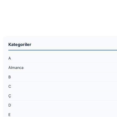
Kategoriler
A
Almanca
B
C
Ç
D
E