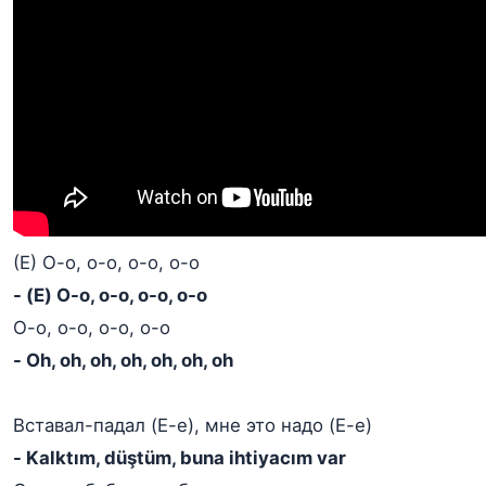
(Е) О-о, о-о, о-о, о-о
- (E) O-o, o-o, o-o, o-o
О-о, о-о, о-о, о-о
- Oh, oh, oh, oh, oh, oh, oh
Вставал-падал (Е-е), мне это надо (Е-е)
- Kalktım, düştüm, buna ihtiyacım var