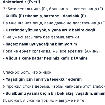
doktorlardır (Evet!)
Забита пепельница (Е), больница — капельница (Е)
- Küllük (E) tıkanmış, hastane - damlalık (E)
На мне ща нет лица, вена давно не девственница (Е
- Üzerimde yüzüm yok, viyana artık bakire değil
Я не умею засыпать без фармацевтики
- İlaçsız nasıl uyuyacağımı bilmiyorum
Пока не ёбнет организм, мы все еретики (Аминь)
- Vücut sikene kadar hepimiz kafiriz (Amin)
Спасибо Богу, что живой
- Yaşadığın için Tanrı'ya teşekkür ederim
Я прожил стока дерьма, чтобы написать этот альбо
- Bu albümü yazmak için bir bok akışı yaşadım, um
И, может, я уже не тот, но и вы уже не те