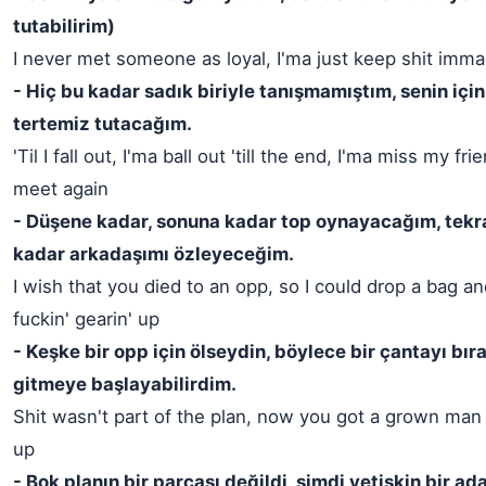
tutabilirim)
I never met someone as loyal, I'ma just keep shit imma
- Hiç bu kadar sadık biriyle tanışmamıştım, senin için
tertemiz tutacağım.
'Til I fall out, I'ma ball out 'till the end, I'ma miss my fr
meet again
- Düşene kadar, sonuna kadar top oynayacağım, tekr
kadar arkadaşımı özleyeceğim.
I wish that you died to an opp, so I could drop a bag an
fuckin' gearin' up
- Keşke bir opp için ölseydin, böylece bir çantayı bıra
gitmeye başlayabilirdim.
Shit wasn't part of the plan, now you got a grown man f
up
- Bok planın bir parçası değildi, şimdi yetişkin bir ad