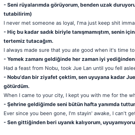
- Seni rüyalarımda görüyorum, benden uzak duruyor
tutabilirim)
I never met someone as loyal, I'ma just keep shit imma
- Hiç bu kadar sadık biriyle tanışmamıştım, senin için
tertemiz tutacağım.
I always made sure that you ate good when it's time to
- Yemek zamanı geldiğinde her zaman iyi yediğinden
Had a feast from Nobu, took Jue Lan until you fell asle
- Nobu'dan bir ziyafet çektim, sen uyuyana kadar Jue
götürdüm.
When I came to your city, I kept you with me for the 
- Şehrine geldiğimde seni bütün hafta yanımda tuttu
Ever since you been gone, I'm stayin' awake, I can't ge
- Sen gittiğinden beri uyanık kalıyorum, uyuyamıyor