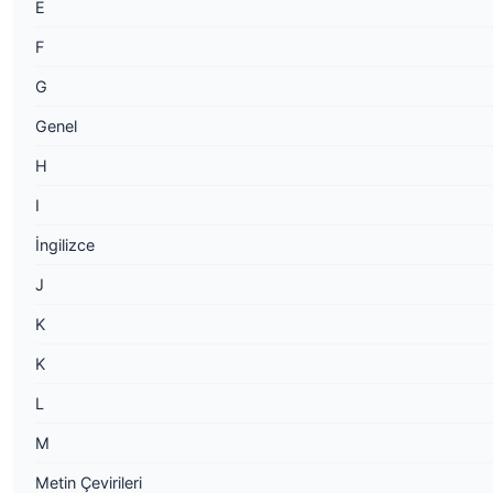
E
F
G
Genel
H
I
İngilizce
J
K
K
L
M
Metin Çevirileri