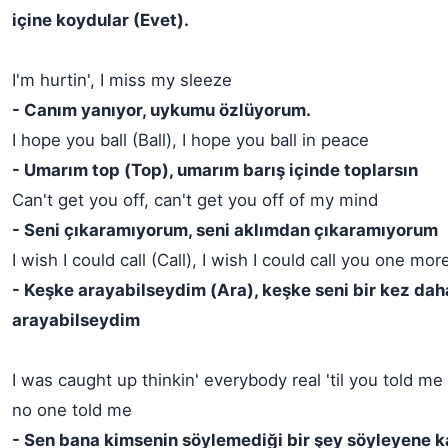
içine koydular (Evet).
I'm hurtin', I miss my sleeze
- Canım yanıyor, uykumu özlüyorum.
I hope you ball (Ball), I hope you ball in peace
- Umarım top (Top), umarım barış içinde toplarsın
Can't get you off, can't get you off of my mind
- Seni çıkaramıyorum, seni aklımdan çıkaramıyorum
I wish I could call (Call), I wish I could call you one mor
- Keşke arayabilseydim (Ara), keşke seni bir kez dah
arayabilseydim
I was caught up thinkin' everybody real 'til you told me
no one told me
- Sen bana kimsenin söylemediği bir şey söyleyene k