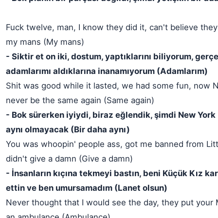
Fuck twelve, man, I know they did it, can't believe they 
my mans (My mans)
- Siktir et on iki, dostum, yaptıklarını biliyorum, ger
adamlarımı aldıklarına inanamıyorum (Adamlarım)
Shit was good while it lasted, we had some fun, now N
never be the same again (Same again)
- Bok sürerken iyiydi, biraz eğlendik, şimdi New York
aynı olmayacak (Bir daha aynı)
You was whoopin' people ass, got me banned from Littl
didn't give a damn (Give a damn)
- İnsanların kıçına tekmeyi bastın, beni Küçük Kız 
ettin ve ben umursamadım (Lanet olsun)
Never thought that I would see the day, they put your
an ambulance (Ambulance)