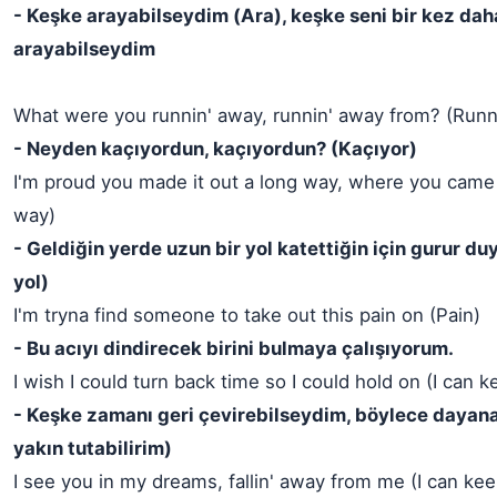
- Keşke arayabilseydim (Ara), keşke seni bir kez dah
arayabilseydim
What were you runnin' away, runnin' away from? (Runn
- Neyden kaçıyordun, kaçıyordun? (Kaçıyor)
I'm proud you made it out a long way, where you came
way)
- Geldiğin yerde uzun bir yol katettiğin için gurur 
yol)
I'm tryna find someone to take out this pain on (Pain)
- Bu acıyı dindirecek birini bulmaya çalışıyorum.
I wish I could turn back time so I could hold on (I can 
- Keşke zamanı geri çevirebilseydim, böylece dayana
yakın tutabilirim)
I see you in my dreams, fallin' away from me (I can ke