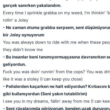
gerçek sanırken yakalandım.
Every time I sprinkle grabba on my weed, I'm thinkin' '
rollin' a Joley
- Ne zaman otuma grabba serpsem, seni düşünüyoru
bir Joley oynuyorum
You was always down to ride with me when these peop
they didn't know me
- Bu insanlar beni tanımıyormuşçasına davranırken 
geliyordun.
Fuck you was doin' runnin' from the cops? You was dri
like it was a stoley (I can keep you close)
- Polislerden kaçarken ne halt ediyordun? Kırbacını b
gibi kullanıyordun (Seni yakın tutabilirim)
I see you in my dreams, fallin' away from me (I can ke
- Seni rüyalarımda görüyorum, benden uzak duruyor