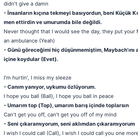
didn't give a damn
- İnsanların kıçına tekmeyi basıyordun, beni Küçük 
men ettirdin ve umurumda bile değildi.
Never thought that I would see the day, they put your
an ambulance (Yeah)
- Günü göreceğimi hiç düşünmemiştim, Maybach'ını 
içine koydular (Evet).
I'm hurtin', I miss my sleeze
- Canım yanıyor, uykumu özlüyorum.
I hope you ball (Ball), I hope you ball in peace
- Umarım top (Top), umarım barış içinde toplarsın
Can't get you off, can't get you off of my mind
- Seni çıkaramıyorum, seni aklımdan çıkaramıyorum
I wish I could call (Call), I wish I could call you one mor