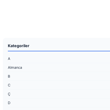
Kategoriler
A
Almanca
B
C
Ç
D