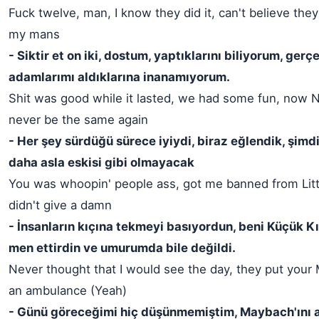
Fuck twelve, man, I know they did it, can't believe they 
my mans
- Siktir et on iki, dostum, yaptıklarını biliyorum, gerç
adamlarımı aldıklarına inanamıyorum.
Shit was good while it lasted, we had some fun, now N
never be the same again
- Her şey sürdüğü sürece iyiydi, biraz eğlendik, şimd
daha asla eskisi gibi olmayacak
You was whoopin' people ass, got me banned from Littl
didn't give a damn
- İnsanların kıçına tekmeyi basıyordun, beni Küçük 
men ettirdin ve umurumda bile değildi.
Never thought that I would see the day, they put your
an ambulance (Yeah)
- Günü göreceğimi hiç düşünmemiştim, Maybach'ını 