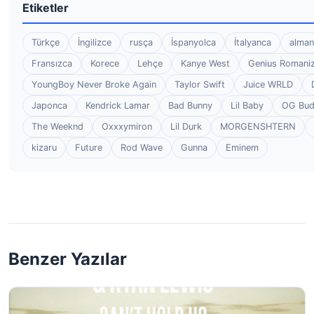
Etiketler
Türkçe
İngilizce
rusça
İspanyolca
İtalyanca
alman
Fransızca
Korece
Lehçe
Kanye West
Genius Romaniz
YoungBoy Never Broke Again
Taylor Swift
Juice WRLD
Japonca
Kendrick Lamar
Bad Bunny
Lil Baby
OG Bu
The Weeknd
Oxxxymiron
Lil Durk
MORGENSHTERN
kizaru
Future
Rod Wave
Gunna
Eminem
Benzer Yazılar