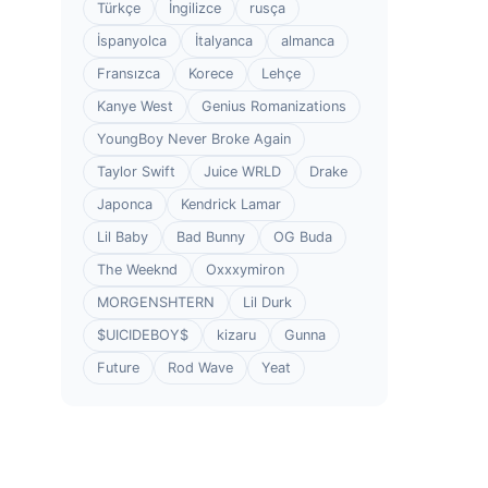
Türkçe
İngilizce
rusça
İspanyolca
İtalyanca
almanca
Fransızca
Korece
Lehçe
Kanye West
Genius Romanizations
YoungBoy Never Broke Again
Taylor Swift
Juice WRLD
Drake
Japonca
Kendrick Lamar
Lil Baby
Bad Bunny
OG Buda
The Weeknd
Oxxxymiron
MORGENSHTERN
Lil Durk
$UICIDEBOY$
kizaru
Gunna
Future
Rod Wave
Yeat