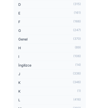
(315)
D
(161)
E
(166)
F
(247)
G
(370)
Genel
(89)
H
(106)
I
(14)
İngilizce
(336)
J
(346)
K
(1)
K
(416)
L