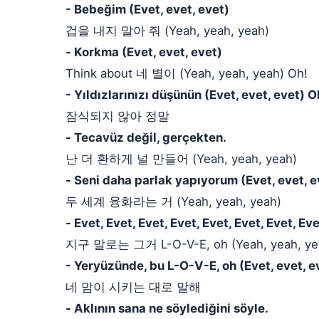
- Bebeğim (Evet, evet, evet)
겁을 내지 말아 줘 (Yeah, yeah, yeah)
- Korkma (Evet, evet, evet)
Think about 네 별이 (Yeah, yeah, yeah) Oh!
- Yıldızlarınızı düşünün (Evet, evet, evet) O
잠식되지 않아 정말
- Tecavüz değil, gerçekten.
난 더 환하게 널 만들어 (Yeah, yeah, yeah)
- Seni daha parlak yapıyorum (Evet, evet, e
두 세계 융화라는 거 (Yeah, yeah, yeah)
- Evet, Evet, Evet, Evet, Evet, Evet, Evet, Eve
지구 말로는 그거 L-O-V-E, oh (Yeah, yeah, ye
- Yeryüzünde, bu L-O-V-E, oh (Evet, evet, e
네 맘이 시키는 대로 말해
- Aklının sana ne söylediğini söyle.