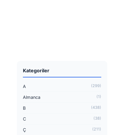
Kategoriler
(299)
A
(1)
Almanca
(438)
B
(38)
C
(211)
Ç