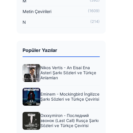
(392)
M
(1609)
Metin Çevirileri
(214)
N
Popüler Yazılar
Nikos Vertis - An Eisai Ena
Asteri Şarkı Sözleri ve Türkçe
Anlamları
Eminem - Mockingbird İngilizce
Şarkı Sözleri ve Türkçe Çevirisi
Oxxxymiron - Последний
звонок (Last Call) Rusça Şarkı
Sözleri ve Türkçe Çevirisi