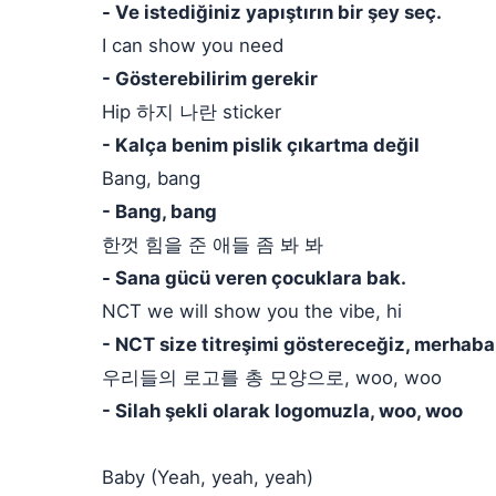
- Ve istediğiniz yapıştırın bir şey seç.
I can show you need
- Gösterebilirim gerekir
Hip 하지 나란 sticker
- Kalça benim pislik çıkartma değil
Bang, bang
- Bang, bang
한껏 힘을 준 애들 좀 봐 봐
- Sana gücü veren çocuklara bak.
NCT we will show you the vibe, hi
- NCT size titreşimi göstereceğiz, merhaba
우리들의 로고를 총 모양으로, woo, woo
- Silah şekli olarak logomuzla, woo, woo
Baby (Yeah, yeah, yeah)