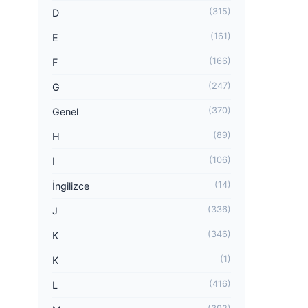
(315)
D
(161)
E
(166)
F
(247)
G
(370)
Genel
(89)
H
(106)
I
(14)
İngilizce
(336)
J
(346)
K
(1)
K
(416)
L