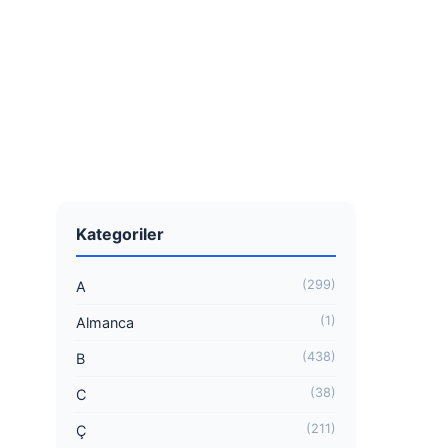
Kategoriler
(299)
A
(1)
Almanca
(438)
B
(38)
C
(211)
Ç