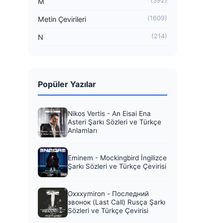
(392)
M
(1609)
Metin Çevirileri
(214)
N
Popüler Yazılar
Nikos Vertis - An Eisai Ena
Asteri Şarkı Sözleri ve Türkçe
Anlamları
Eminem - Mockingbird İngilizce
Şarkı Sözleri ve Türkçe Çevirisi
Oxxxymiron - Последний
звонок (Last Call) Rusça Şarkı
Sözleri ve Türkçe Çevirisi