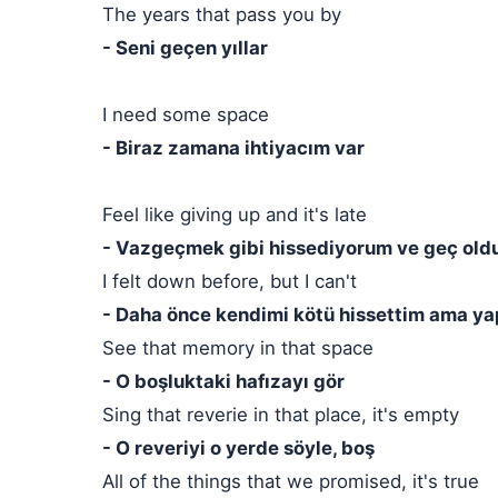
The years that pass you by
- Seni geçen yıllar
I need some space
- Biraz zamana ihtiyacım var
Feel like giving up and it's late
- Vazgeçmek gibi hissediyorum ve geç old
I felt down before, but I can't
- Daha önce kendimi kötü hissettim ama 
See that memory in that space
- O boşluktaki hafızayı gör
Sing that reverie in that place, it's empty
- O reveriyi o yerde söyle, boş
All of the things that we promised, it's true