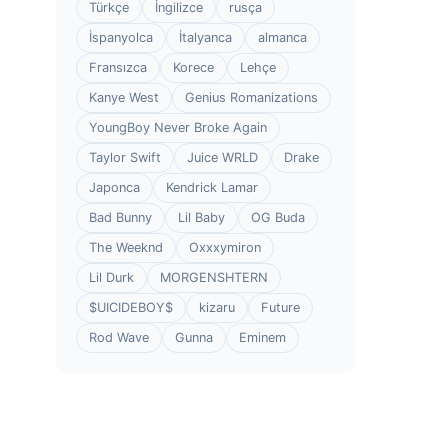
Türkçe
İngilizce
rusça
İspanyolca
İtalyanca
almanca
Fransızca
Korece
Lehçe
Kanye West
Genius Romanizations
YoungBoy Never Broke Again
Taylor Swift
Juice WRLD
Drake
Japonca
Kendrick Lamar
Bad Bunny
Lil Baby
OG Buda
The Weeknd
Oxxxymiron
Lil Durk
MORGENSHTERN
$UICIDEBOY$
kizaru
Future
Rod Wave
Gunna
Eminem