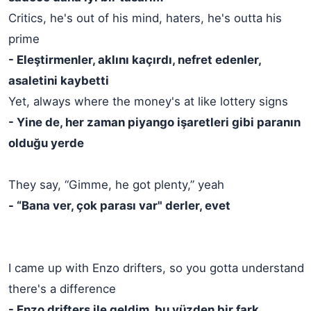
Critics, he's out of his mind, haters, he's outta his
prime
- Eleştirmenler, aklını kaçırdı, nefret edenler,
asaletini kaybetti
Yet, always where the money's at like lottery signs
- Yine de, her zaman piyango işaretleri gibi paranın
olduğu yerde
They say, “Gimme, he got plenty,” yeah
- “Bana ver, çok parası var" derler, evet
I came up with Enzo drifters, so you gotta understand
there's a difference
- Enzo drifters ile geldim, bu yüzden bir fark