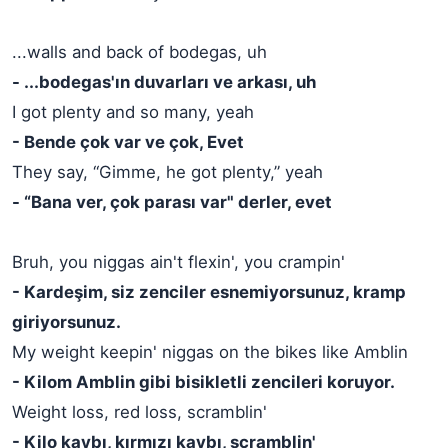
...walls and back of bodegas, uh
- ...bodegas'ın duvarları ve arkası, uh
I got plenty and so many, yeah
- Bende çok var ve çok, Evet
They say, “Gimme, he got plenty,” yeah
- “Bana ver, çok parası var" derler, evet
Bruh, you niggas ain't flexin', you crampin'
- Kardeşim, siz zenciler esnemiyorsunuz, kramp
giriyorsunuz.
My weight keepin' niggas on the bikes like Amblin
- Kilom Amblin gibi bisikletli zencileri koruyor.
Weight loss, red loss, scramblin'
- Kilo kaybı, kırmızı kaybı, scramblin'