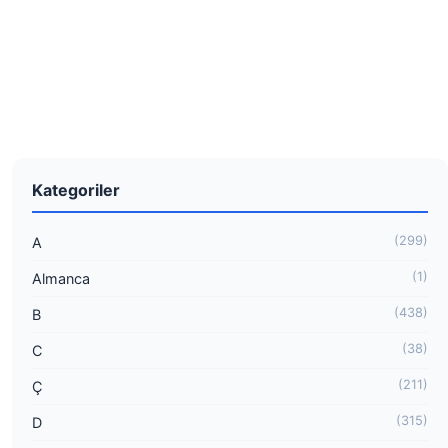
Kategoriler
(299)
A
(1)
Almanca
(438)
B
(38)
C
(211)
Ç
(315)
D