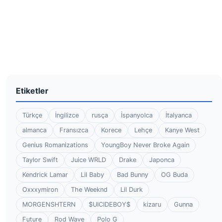
Etiketler
Türkçe
İngilizce
rusça
İspanyolca
İtalyanca
almanca
Fransızca
Korece
Lehçe
Kanye West
Genius Romanizations
YoungBoy Never Broke Again
Taylor Swift
Juice WRLD
Drake
Japonca
Kendrick Lamar
Lil Baby
Bad Bunny
OG Buda
Oxxxymiron
The Weeknd
Lil Durk
MORGENSHTERN
$UICIDEBOY$
kizaru
Gunna
Future
Rod Wave
Polo G