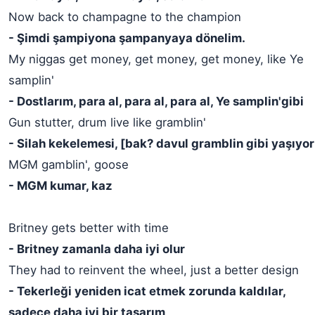
Now back to champagne to the champion
- Şimdi şampiyona şampanyaya dönelim.
My niggas get money, get money, get money, like Ye
samplin'
- Dostlarım, para al, para al, para al, Ye samplin'gibi
Gun stutter, drum live like gramblin'
- Silah kekelemesi, [bak? davul gramblin gibi yaşıyor
MGM gamblin', goose
- MGM kumar, kaz
Britney gets better with time
- Britney zamanla daha iyi olur
They had to reinvent the wheel, just a better design
- Tekerleği yeniden icat etmek zorunda kaldılar,
sadece daha iyi bir tasarım