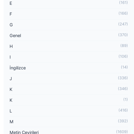
(161)
E
(166)
F
(247)
G
(370)
Genel
(89)
H
(106)
I
(14)
İngilizce
(336)
J
(346)
K
(1)
K
(416)
L
(392)
M
(1609)
Metin Çevirileri