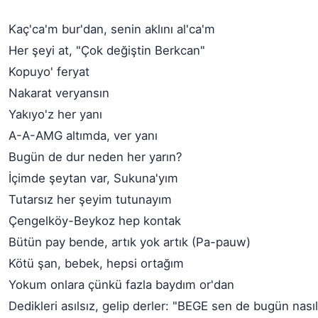
Kaç'ca'm bur'dan, senin aklını al'ca'm
Her şeyi at, "Çok değiştin Berkcan"
Kopuyo' feryat
Nakarat veryansın
Yakıyo'z her yanı
A-A-AMG altımda, ver yanı
Bugün de dur neden her yarın?
İçimde şeytan var, Sukuna'yım
Tutarsız her şeyim tutunayım
Çengelköy-Beykoz hep kontak
Bütün pay bende, artık yok artık (Pa-pauw)
Kötü şan, bebek, hepsi ortağım
Yokum onlara çünkü fazla baydım or'dan
Dedikleri asılsız, gelip derler: "BEGE sen de bugün nasıl