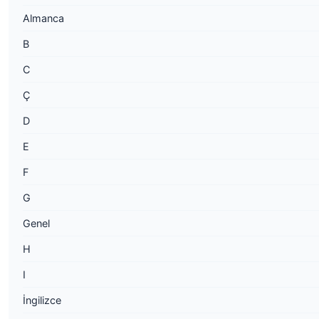
Almanca
B
C
Ç
D
E
F
G
Genel
H
I
İngilizce