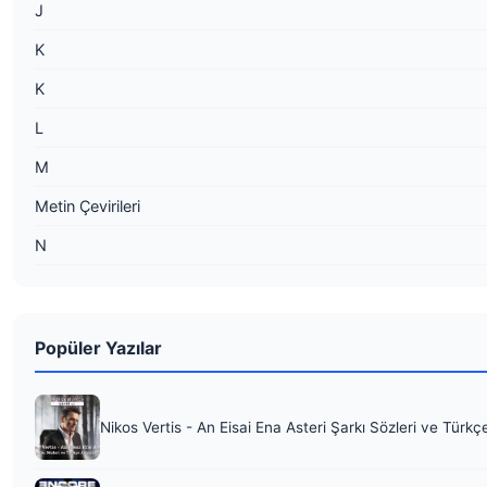
J
K
K
L
M
Metin Çevirileri
N
Popüler Yazılar
Nikos Vertis - An Eisai Ena Asteri Şarkı Sözleri ve Türkç