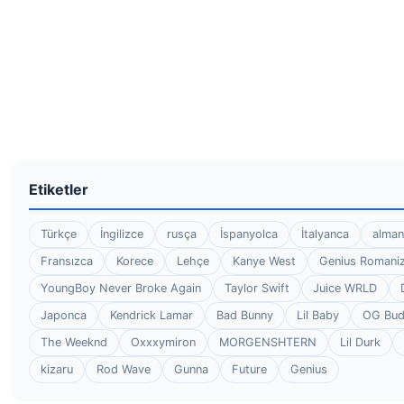
Etiketler
Türkçe
İngilizce
rusça
İspanyolca
İtalyanca
alman
Fransızca
Korece
Lehçe
Kanye West
Genius Romaniz
YoungBoy Never Broke Again
Taylor Swift
Juice WRLD
Japonca
Kendrick Lamar
Bad Bunny
Lil Baby
OG Bu
The Weeknd
Oxxxymiron
MORGENSHTERN
Lil Durk
kizaru
Rod Wave
Gunna
Future
Genius