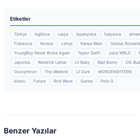
Etiketler
Türkçe
İngilizce
rusça
İspanyolca
İtalyanca
alman
Fransızca
Korece
Lehçe
Kanye West
Genius Romaniz
YoungBoy Never Broke Again
Taylor Swift
Juice WRLD
Japonca
Kendrick Lamar
Lil Baby
Bad Bunny
OG Bu
Oxxxymiron
The Weeknd
Lil Durk
MORGENSHTERN
kizaru
Future
Rod Wave
Gunna
Polo G
Benzer Yazılar