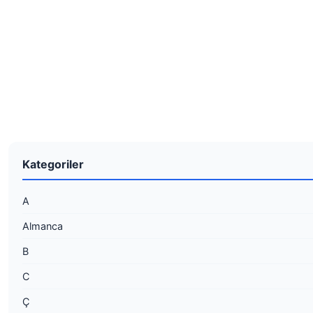
Kategoriler
A
Almanca
B
C
Ç