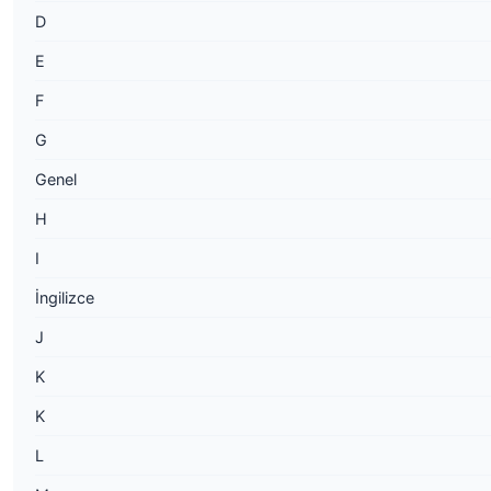
D
E
F
G
Genel
H
I
İngilizce
J
K
K
L