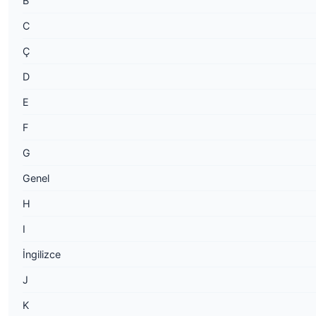
B
C
Ç
D
E
F
G
Genel
H
I
İngilizce
J
K