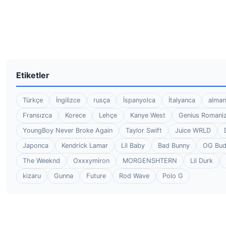
Etiketler
Türkçe
İngilizce
rusça
İspanyolca
İtalyanca
alman
Fransızca
Korece
Lehçe
Kanye West
Genius Romaniz
YoungBoy Never Broke Again
Taylor Swift
Juice WRLD
Japonca
Kendrick Lamar
Lil Baby
Bad Bunny
OG Bu
The Weeknd
Oxxxymiron
MORGENSHTERN
Lil Durk
kizaru
Gunna
Future
Rod Wave
Polo G