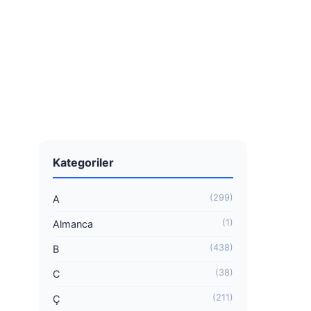
Kategoriler
(299)
A
(1)
Almanca
(438)
B
(38)
C
(211)
Ç