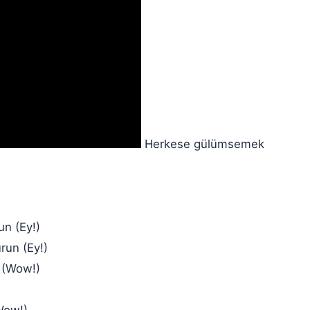
Herkese gülümsemek
un (Ey!)
run (Ey!)
 (Wow!)