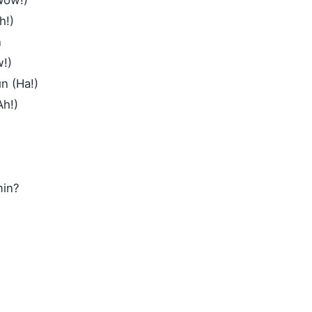
Wow!)
h!)
n
w!)
ın (Ha!)
Ah!)
min?