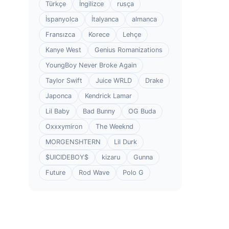
Türkçe
İngilizce
rusça
İspanyolca
İtalyanca
almanca
Fransızca
Korece
Lehçe
Kanye West
Genius Romanizations
YoungBoy Never Broke Again
Taylor Swift
Juice WRLD
Drake
Japonca
Kendrick Lamar
Lil Baby
Bad Bunny
OG Buda
Oxxxymiron
The Weeknd
MORGENSHTERN
Lil Durk
$UICIDEBOY$
kizaru
Gunna
Future
Rod Wave
Polo G