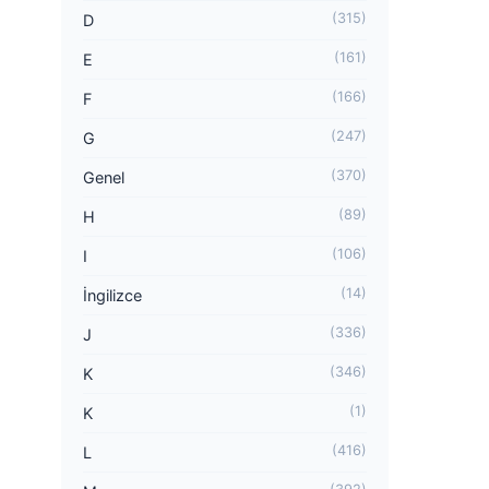
(315)
D
(161)
E
(166)
F
(247)
G
(370)
Genel
(89)
H
(106)
I
(14)
İngilizce
(336)
J
(346)
K
(1)
K
(416)
L