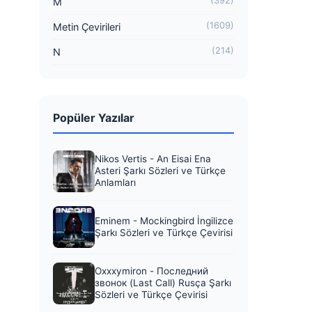
(392)
M
(1609)
Metin Çevirileri
(214)
N
Popüler Yazılar
Nikos Vertis - An Eisai Ena
Asteri Şarkı Sözleri ve Türkçe
Anlamları
Eminem - Mockingbird İngilizce
Şarkı Sözleri ve Türkçe Çevirisi
Oxxxymiron - Последний
звонок (Last Call) Rusça Şarkı
Sözleri ve Türkçe Çevirisi