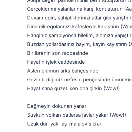
Ateşe değen pamuk misali beni tutuşturun (
Gerçeklerimi yalanlarına karşı konuşturun (Aa
Devam edin, sahipliklerinizi atlar gibi yarıştırı
Dinamik egolarınızı kafeslerde kapıştırın (Wo
Hanginiz şampiyonsa bilelim, alnınıza yapıştır
Buzdan yollardasınız bayım, kayın kayıştırın (
Bir ibrenin son raddesinde
Hayatın işlek caddesinde
Aslen ölümün arka bahçesinde
Gezindirdiğimiz nefesin pençesinde ömür ki
Hayat sana güzel iken ona çirkin (Wow!)
Değmeyin dokunan yanar
Suskun volkan patlarsa lavlar yakar (Wow!)
Uzak dur, yak-laş-ma alev sıçrar!