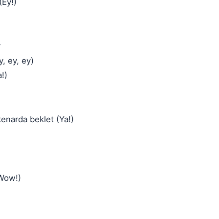
(Ey!)
r
y, ey, ey)
!)
kenarda beklet (Ya!)
(Wow!)