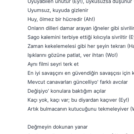
Uyuyabilen unutur (Ey!), uykusuzsa düşünür 
Uyumsuz, kuyuda gizlenir
Huy, ölmez bir hücredir (Ah!)
Onların dilleri damar arayan iğneler gibi sivrili
Sago kalemini terbiye ettiği kılıcıyla sivriltir (E
Zaman kekelemelesi gibi her şeyin tekrarı (Ha
Işıklarını gözüne patlat, ver ihtarı (Wo!)
Aynı filmi seyri terk et
En iyi savaşçını en güvendiğin savaşçısı için 
Mevcut canavarları güncelliyo' farklı avcılar
Değişiyo' konulara baktığım açılar
Kaçı yok, kaçı var; bu diyardan kaçıver (Ey!)
Artık bulmacanın kutucuğunu tekmeleyiver 
Değmeyin dokunan yanar