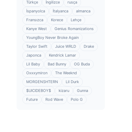
Türkçe
İngilizce
rusça
İspanyolca
İtalyanca
almanca
Fransızca
Korece
Lehçe
Kanye West
Genius Romanizations
YoungBoy Never Broke Again
Taylor Swift
Juice WRLD
Drake
Japonca
Kendrick Lamar
Lil Baby
Bad Bunny
OG Buda
Oxxxymiron
The Weeknd
MORGENSHTERN
Lil Durk
$UICIDEBOY$
kizaru
Gunna
Future
Rod Wave
Polo G