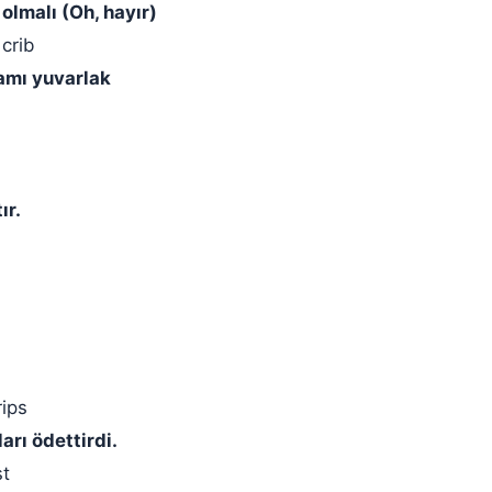
 olmalı (Oh, hayır)
crib
vamı yuvarlak
ır.
rips
arı ödettirdi.
st