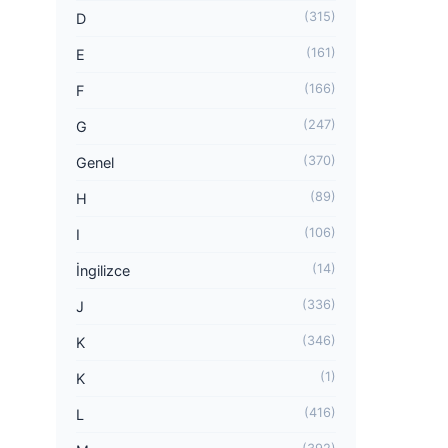
(315)
D
(161)
E
(166)
F
(247)
G
(370)
Genel
(89)
H
(106)
I
(14)
İngilizce
(336)
J
(346)
K
(1)
K
(416)
L