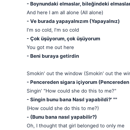
- Boynundaki elmaslar, bileğindeki elmasla
And here I am all alone (All alone)
- Ve burada yapayalnızım (Yapayalnız)
I'm so cold, I'm so cold
- Çok üşüyorum, çok üşüyorum
You got me out here
- Beni buraya getirdin
Smokin' out the window (Smokin' out the w
- Pencereden sigara içiyorum (Pencereden 
Singin' "How could she do this to me?"
- Singin bunu bana Nasıl yapabildi?' ""
(How could she do this to me?)
- (Bunu bana nasıl yapabilir?)
Oh, I thought that girl belonged to only me