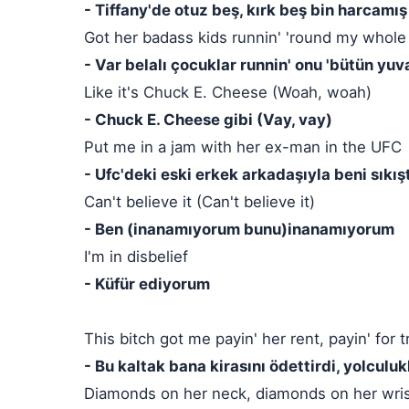
- Tiffany'de otuz beş, kırk beş bin harcamış
Got her badass kids runnin' 'round my whole 
- Var belalı çocuklar runnin' onu 'bütün yu
Like it's Chuck E. Cheese (Woah, woah)
- Chuck E. Cheese gibi (Vay, vay)
Put me in a jam with her ex-man in the UFC
- Ufc'deki eski erkek arkadaşıyla beni sıkışt
Can't believe it (Can't believe it)
- Ben (inanamıyorum bunu)inanamıyorum
I'm in disbelief
- Küfür ediyorum
This bitch got me payin' her rent, payin' for t
- Bu kaltak bana kirasını ödettirdi, yolculukl
Diamonds on her neck, diamonds on her wri