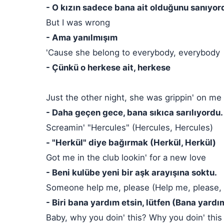
- O kızın sadece bana ait olduğunu sanıyo
But I was wrong
- Ama yanılmışım
'Cause she belong to everybody, everybody
- Çünkü o herkese ait, herkese
Just the other night, she was grippin' on me 
- Daha geçen gece, bana sıkıca sarılıyordu.
Screamin' "Hercules" (Hercules, Hercules)
- "Herkül" diye bağırmak (Herkül, Herkül)
Got me in the club lookin' for a new love
- Beni kulübe yeni bir aşk arayışına soktu.
Someone help me, please (Help me, please, 
- Biri bana yardım etsin, lütfen (Bana yardım
Baby, why you doin' this? Why you doin' this 