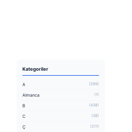
Kategoriler
(299)
A
(1)
Almanca
(438)
B
(38)
C
(211)
Ç