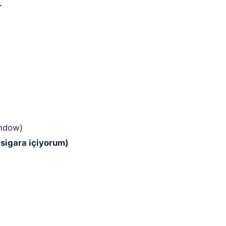
r
indow)
sigara içiyorum)