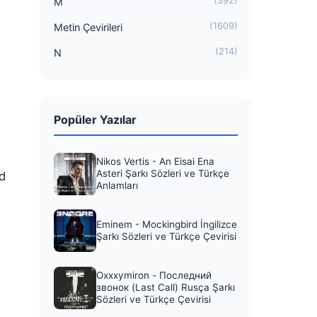
(392)
M
(1609)
Metin Çevirileri
(214)
N
Popüler Yazılar
Nikos Vertis - An Eisai Ena
Asteri Şarkı Sözleri ve Türkçe
ed
Anlamları
Eminem - Mockingbird İngilizce
Şarkı Sözleri ve Türkçe Çevirisi
Oxxxymiron - Последний
звонок (Last Call) Rusça Şarkı
Sözleri ve Türkçe Çevirisi