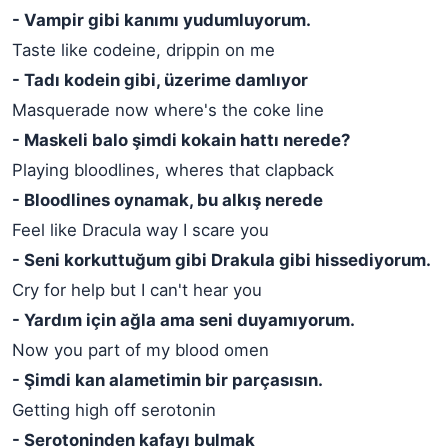
- Vampir gibi kanımı yudumluyorum.
Taste like codeine, drippin on me
- Tadı kodein gibi, üzerime damlıyor
Masquerade now where's the coke line
- Maskeli balo şimdi kokain hattı nerede?
Playing bloodlines, wheres that clapback
- Bloodlines oynamak, bu alkış nerede
Feel like Dracula way I scare you
- Seni korkuttuğum gibi Drakula gibi hissediyorum.
Cry for help but I can't hear you
- Yardım için ağla ama seni duyamıyorum.
Now you part of my blood omen
- Şimdi kan alametimin bir parçasısın.
Getting high off serotonin
- Serotoninden kafayı bulmak