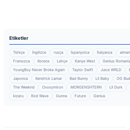
Etiketler
Türkçe
İngilizce
rusça
İspanyolca
İtalyanca
alman
Fransızca
Korece
Lehçe
Kanye West
Genius Romaniz
YoungBoy Never Broke Again
Taylor Swift
Juice WRLD
Japonca
Kendrick Lamar
Bad Bunny
Lil Baby
OG Bu
The Weeknd
Oxxxymiron
MORGENSHTERN
Lil Durk
kizaru
Rod Wave
Gunna
Future
Genius