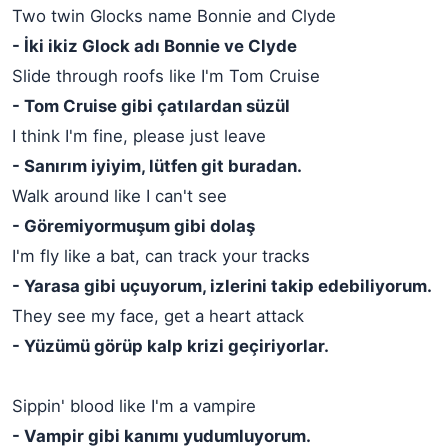
Two twin Glocks name Bonnie and Clyde
- İki ikiz Glock adı Bonnie ve Clyde
Slide through roofs like I'm Tom Cruise
- Tom Cruise gibi çatılardan süzül
I think I'm fine, please just leave
- Sanırım iyiyim, lütfen git buradan.
Walk around like I can't see
- Göremiyormuşum gibi dolaş
I'm fly like a bat, can track your tracks
- Yarasa gibi uçuyorum, izlerini takip edebiliyorum.
They see my face, get a heart attack
- Yüzümü görüp kalp krizi geçiriyorlar.
Sippin' blood like I'm a vampire
- Vampir gibi kanımı yudumluyorum.