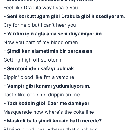
Feel like Dracula way I scare you
- Seni korkuttuğum gibi Drakula gibi hissediyorum.
Cry for help but I can't hear you
- Yardım için ağla ama seni duyamıyorum.
Now you part of my blood omen
- Şimdi kan alametimin bir parçasısın.
Getting high off serotonin
- Serotoninden kafayı bulmak
Sippin' blood like I'm a vampire
- Vampir gibi kanımı yudumluyorum.
Taste like codeine, drippin on me
- Tadı kodein gibi, üzerime damlıyor
Masquerade now where's the coke line
- Maskeli balo şimdi kokain hattı nerede?
Playing bloodlines, wheres that clapback