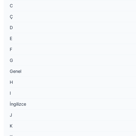
C
Ç
D
E
F
G
Genel
H
I
İngilizce
J
K