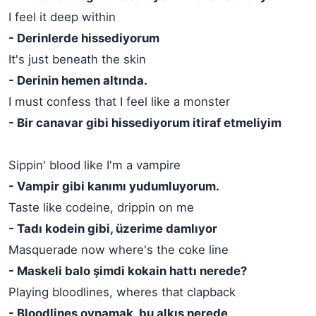
I feel it deep within
- Derinlerde hissediyorum
It's just beneath the skin
- Derinin hemen altında.
I must confess that I feel like a monster
- Bir canavar gibi hissediyorum itiraf etmeliyim
Sippin' blood like I'm a vampire
- Vampir gibi kanımı yudumluyorum.
Taste like codeine, drippin on me
- Tadı kodein gibi, üzerime damlıyor
Masquerade now where's the coke line
- Maskeli balo şimdi kokain hattı nerede?
Playing bloodlines, wheres that clapback
- Bloodlines oynamak, bu alkış nerede