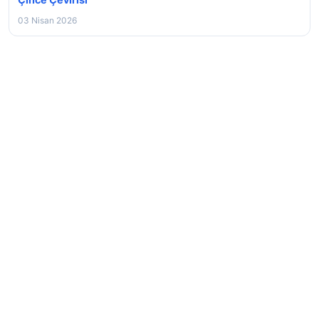
03 Nisan 2026