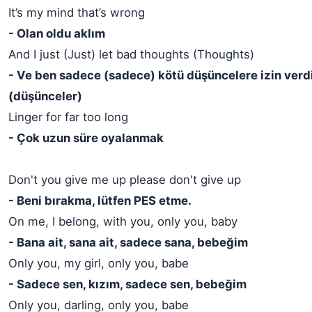
It’s my mind that’s wrong
- Olan oldu aklım
And I just (Just) let bad thoughts (Thoughts)
- Ve ben sadece (sadece) kötü düşüncelere izin ver
(düşünceler)
Linger for far too long
- Çok uzun süre oyalanmak
Don't you give me up please don't give up
- Beni bırakma, lütfen PES etme.
On me, I belong, with you, only you, baby
- Bana ait, sana ait, sadece sana, bebeğim
Only you, my girl, only you, babe
- Sadece sen, kızım, sadece sen, bebeğim
Only you, darling, only you, babe