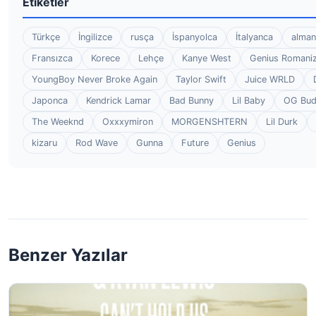
Etiketler
Türkçe
İngilizce
rusça
İspanyolca
İtalyanca
alman
Fransızca
Korece
Lehçe
Kanye West
Genius Romaniz
YoungBoy Never Broke Again
Taylor Swift
Juice WRLD
Japonca
Kendrick Lamar
Bad Bunny
Lil Baby
OG Bu
The Weeknd
Oxxxymiron
MORGENSHTERN
Lil Durk
kizaru
Rod Wave
Gunna
Future
Genius
Benzer Yazılar