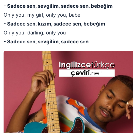
- Sadece sen, sevgilim, sadece sen, bebeğim
Only you, my girl, only you, babe
- Sadece sen, kızım, sadece sen, bebeğim
Only you, darling, only you
- Sadece sen, sevgilim, sadece sen