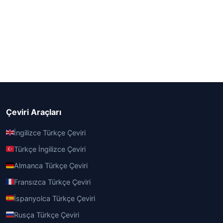
Çeviri Araçları
İngilizce Türkçe Çeviri
Türkçe İngilizce Çeviri
Almanca Türkçe Çeviri
Fransızca Türkçe Çeviri
İspanyolca Türkçe Çeviri
Rusça Türkçe Çeviri