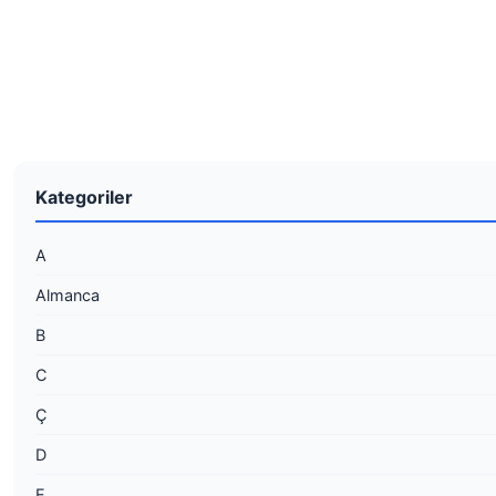
Kategoriler
A
Almanca
B
C
Ç
D
E