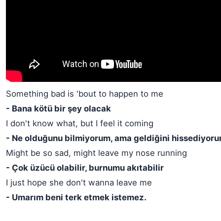
Something bad is 'bout to happen to me
- Bana kötü bir şey olacak
I don't know what, but I feel it coming
- Ne olduğunu bilmiyorum, ama geldiğini hissediyor
Might be so sad, might leave my nose running
- Çok üzücü olabilir, burnumu akıtabilir
I just hope she don't wanna leave me
- Umarım beni terk etmek istemez.