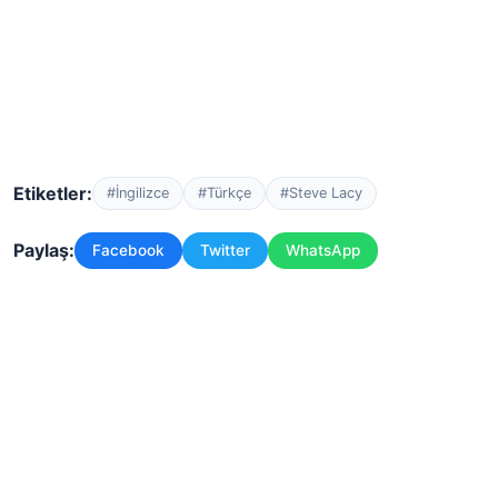
Etiketler:
#İngilizce
#Türkçe
#Steve Lacy
Paylaş:
Facebook
Twitter
WhatsApp