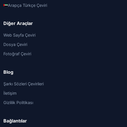
Arapça Türkçe Çeviri
Diğer Araçlar
Web Sayfa Çeviri
Dosya Çeviri
Fotoğraf Çeviri
Blog
Şarkı Sözleri Çevirileri
İletişim
Gizlilik Politikası
Bağlantılar