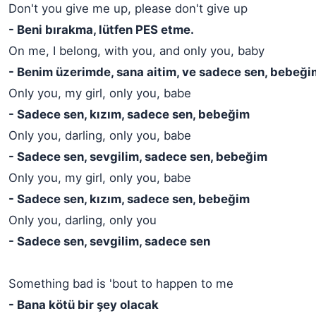
Don't you give me up, please don't give up
- Beni bırakma, lütfen PES etme.
On me, I belong, with you, and only you, baby
- Benim üzerimde, sana aitim, ve sadece sen, bebeği
Only you, my girl, only you, babe
- Sadece sen, kızım, sadece sen, bebeğim
Only you, darling, only you, babe
- Sadece sen, sevgilim, sadece sen, bebeğim
Only you, my girl, only you, babe
- Sadece sen, kızım, sadece sen, bebeğim
Only you, darling, only you
- Sadece sen, sevgilim, sadece sen
Something bad is 'bout to happen to me
- Bana kötü bir şey olacak