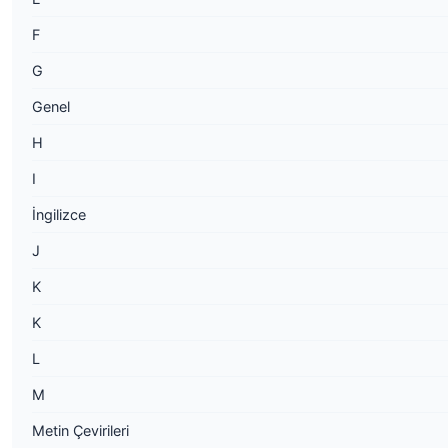
F
G
Genel
H
I
İngilizce
J
K
K
L
M
Metin Çevirileri