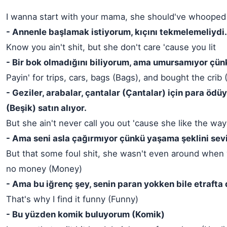
I wanna start with your mama, she should've whooped
- Annenle başlamak istiyorum, kıçını tekmelemeliydi.
Know you ain't shit, but she don't care 'cause you lit
- Bir bok olmadığını biliyorum, ama umursamıyor çün
Payin' for trips, cars, bags (Bags), and bought the crib 
- Geziler, arabalar, çantalar (Çantalar) için para ödü
(Beşik) satın alıyor.
But she ain't never call you out 'cause she like the way
- Ama seni asla çağırmıyor çünkü yaşama şeklini sevi
But that some foul shit, she wasn't even around when 
no money (Money)
- Ama bu iğrenç şey, senin paran yokken bile etrafta 
That's why I find it funny (Funny)
- Bu yüzden komik buluyorum (Komik)