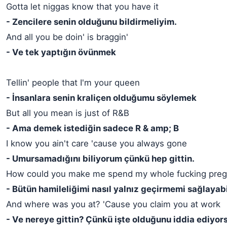
Gotta let niggas know that you have it
- Zencilere senin olduğunu bildirmeliyim.
And all you be doin' is braggin'
- Ve tek yaptığın övünmek
Tellin' people that I'm your queen
- İnsanlara senin kraliçen olduğumu söylemek
But all you mean is just of R&B
- Ama demek istediğin sadece R & amp; B
I know you ain't care 'cause you always gone
- Umursamadığını biliyorum çünkü hep gittin.
How could you make me spend my whole fucking preg
- Bütün hamileliğimi nasıl yalnız geçirmemi sağlayab
And where was you at? 'Cause you claim you at work
- Ve nereye gittin? Çünkü işte olduğunu iddia ediyor