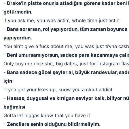
- Drake'in pistte onunla atladığını görene kadar beni 
götürmedin.
If you ask me, you was actin', whole time just actin'
- Bana sorarsan, rol yapıyordun, tüm zaman boyunca 
yapıyordun.
You ain't give a fuck about me, you was just tryna cash
- Beni umursamıyorsun, sadece para kazanmaya çalı
Only buy me nice shit, big dates, just for Instagram flas
- Bana sadece güzel şeyler al, büyük randevular, sa
için
Tryna get your likes up, know you a clout addict
- Hassas, duygusal ve kırılgan seviyor kalk, biliyor n
bağımlısı
Gotta let niggas know that you have it
- Zencilere senin olduğunu bildirmeliyim.