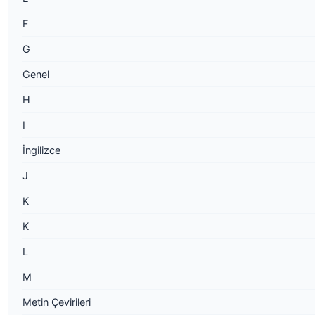
F
G
Genel
H
I
İngilizce
J
K
K
L
M
Metin Çevirileri