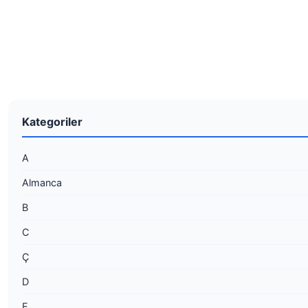
Kategoriler
A
Almanca
B
C
Ç
D
E