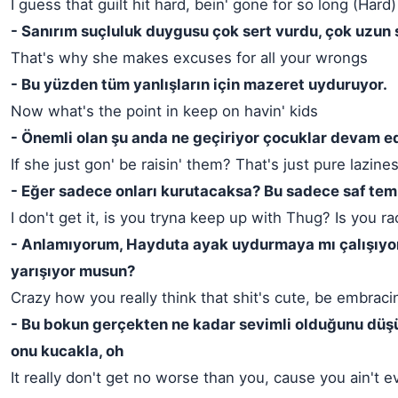
I guess that guilt hit hard, bein' gone for so long (Hard)
- Sanırım suçluluk duygusu çok sert vurdu, çok uzun s
That's why she makes excuses for all your wrongs
- Bu yüzden tüm yanlışların için mazeret uyduruyor.
Now what's the point in keep on havin' kids
- Önemli olan şu anda ne geçiriyor çocuklar devam e
If she just gon' be raisin' them? That's just pure lazine
- Eğer sadece onları kurutacaksa? Bu sadece saf tem
I don't get it, is you tryna keep up with Thug? Is you ra
- Anlamıyorum, Hayduta ayak uydurmaya mı çalışıyo
yarışıyor musun?
Crazy how you really think that shit's cute, be embracin'
- Bu bokun gerçekten ne kadar sevimli olduğunu düşü
onu kucakla, oh
It really don't get no worse than you, cause you ain't e