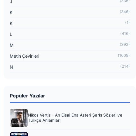
(336)
J
(346)
K
(1)
K
(416)
L
(392)
M
(1609)
Metin Çevirileri
(214)
N
Popüler Yazılar
Nikos Vertis - An Eisai Ena Asteri Şarkı Sözleri ve
Türkçe Anlamları