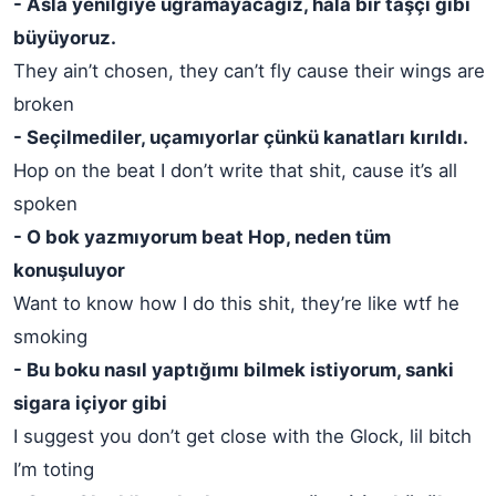
- Asla yenilgiye uğramayacağız, hala bir taşçı gibi
büyüyoruz.
They ain’t chosen, they can’t fly cause their wings are
broken
- Seçilmediler, uçamıyorlar çünkü kanatları kırıldı.
Hop on the beat I don’t write that shit, cause it’s all
spoken
- O bok yazmıyorum beat Hop, neden tüm
konuşuluyor
Want to know how I do this shit, they’re like wtf he
smoking
- Bu boku nasıl yaptığımı bilmek istiyorum, sanki
sigara içiyor gibi
I suggest you don’t get close with the Glock, lil bitch
I’m toting