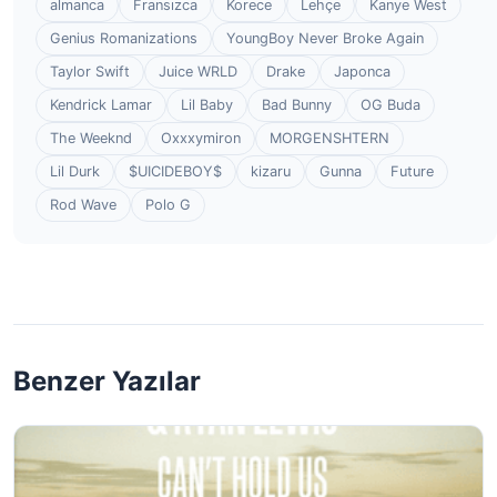
almanca
Fransızca
Korece
Lehçe
Kanye West
Genius Romanizations
YoungBoy Never Broke Again
Taylor Swift
Juice WRLD
Drake
Japonca
Kendrick Lamar
Lil Baby
Bad Bunny
OG Buda
The Weeknd
Oxxxymiron
MORGENSHTERN
Lil Durk
$UICIDEBOY$
kizaru
Gunna
Future
Rod Wave
Polo G
Benzer Yazılar