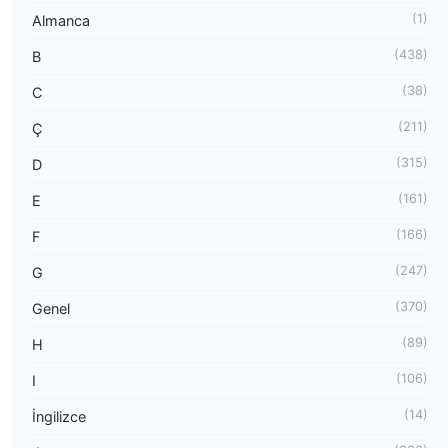
(1)
Almanca
(438)
B
(38)
C
(211)
Ç
(315)
D
(161)
E
(166)
F
(247)
G
(370)
Genel
(89)
H
(106)
I
(14)
İngilizce