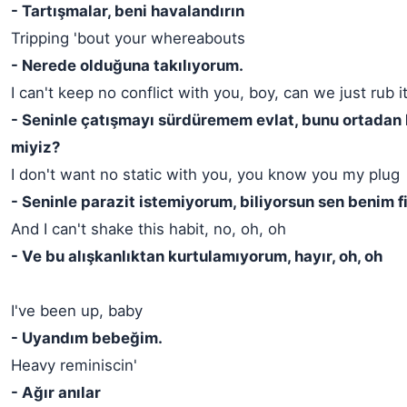
- Tartışmalar, beni havalandırın
Tripping 'bout your whereabouts
- Nerede olduğuna takılıyorum.
I can't keep no conflict with you, boy, can we just rub i
- Seninle çatışmayı sürdüremem evlat, bunu ortadan k
miyiz?
I don't want no static with you, you know you my plug
- Seninle parazit istemiyorum, biliyorsun sen benim f
And I can't shake this habit, no, oh, oh
- Ve bu alışkanlıktan kurtulamıyorum, hayır, oh, oh
I've been up, baby
- Uyandım bebeğim.
Heavy reminiscin'
- Ağır anılar