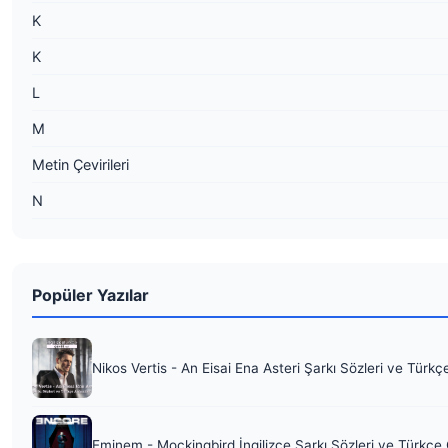
K
K
L
M
Metin Çevirileri
N
Popüler Yazılar
Nikos Vertis - An Eisai Ena Asteri Şarkı Sözleri ve Türkç
Eminem - Mockingbird İngilizce Şarkı Sözleri ve Türkçe 