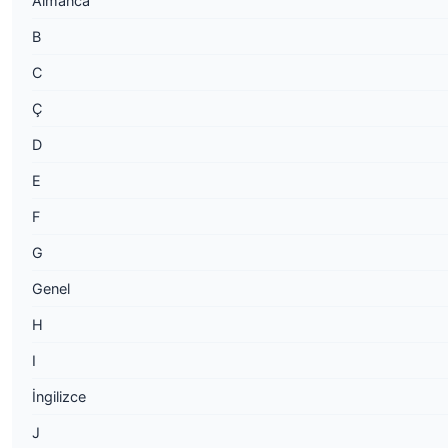
Almanca
B
C
Ç
D
E
F
G
Genel
H
I
İngilizce
J