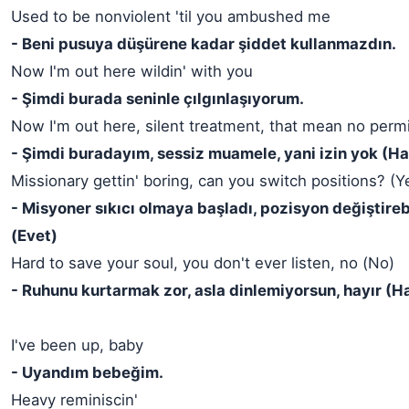
Used to be nonviolent 'til you ambushed me
- Beni pusuya düşürene kadar şiddet kullanmazdın.
Now I'm out here wildin' with you
- Şimdi burada seninle çılgınlaşıyorum.
Now I'm out here, silent treatment, that mean no perm
- Şimdi buradayım, sessiz muamele, yani izin yok (Ha
Missionary gettin' boring, can you switch positions? (Y
- Misyoner sıkıcı olmaya başladı, pozisyon değiştireb
(Evet)
Hard to save your soul, you don't ever listen, no (No)
- Ruhunu kurtarmak zor, asla dinlemiyorsun, hayır (H
I've been up, baby
- Uyandım bebeğim.
Heavy reminiscin'