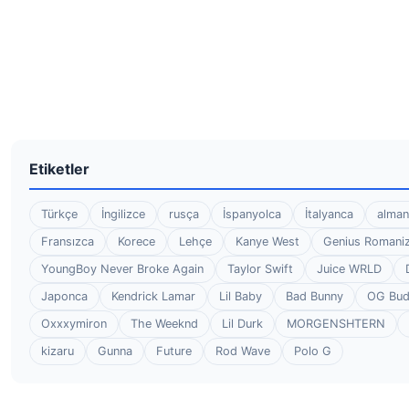
Etiketler
Türkçe
İngilizce
rusça
İspanyolca
İtalyanca
alman
Fransızca
Korece
Lehçe
Kanye West
Genius Romaniz
YoungBoy Never Broke Again
Taylor Swift
Juice WRLD
Japonca
Kendrick Lamar
Lil Baby
Bad Bunny
OG Bu
Oxxxymiron
The Weeknd
Lil Durk
MORGENSHTERN
kizaru
Gunna
Future
Rod Wave
Polo G