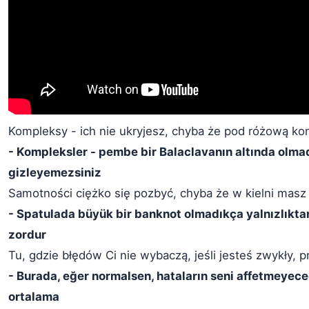
Kompleksy - ich nie ukryjesz, chyba że pod różową ko
- Kompleksler - pembe bir Balaclavanın altında olmad
gizleyemezsiniz
Samotności ciężko się pozbyć, chyba że w kielni masz
- Spatulada büyük bir banknot olmadıkça yalnızlıkta
zordur
Tu, gdzie błędów Ci nie wybaczą, jeśli jesteś zwykły, p
- Burada, eğer normalsen, hataların seni affetmeyeceğ
ortalama