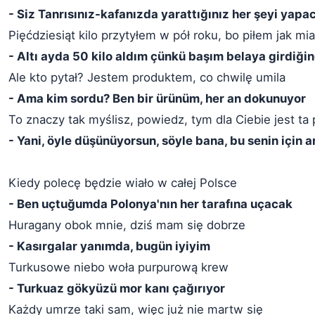
- Siz Tanrısınız-kafanızda yarattığınız her şeyi yapa
Pięćdziesiąt kilo przytyłem w pół roku, bo piłem jak m
- Altı ayda 50 kilo aldım çünkü başım belaya girdiği
Ale kto pytał? Jestem produktem, co chwilę umila
- Ama kim sordu? Ben bir ürünüm, her an dokunuyor
To znaczy tak myślisz, powiedz, tym dla Ciebie jest ta 
- Yani, öyle düşünüyorsun, söyle bana, bu senin için 
Kiedy polecę będzie wiało w całej Polsce
- Ben uçtuğumda Polonya'nın her tarafına uçacak
Huragany obok mnie, dziś mam się dobrze
- Kasırgalar yanımda, bugün iyiyim
Turkusowe niebo woła purpurową krew
- Turkuaz gökyüzü mor kanı çağırıyor
Każdy umrze taki sam, więc już nie martw się