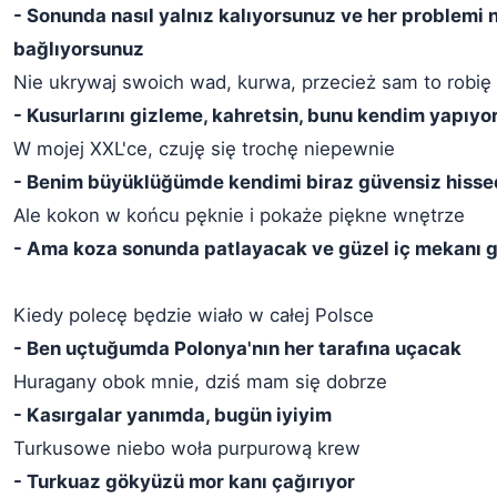
- Sonunda nasıl yalnız kalıyorsunuz ve her problemi n
bağlıyorsunuz
Nie ukrywaj swoich wad, kurwa, przecież sam to robię
- Kusurlarını gizleme, kahretsin, bunu kendim yapıy
W mojej XXL'ce, czuję się trochę niepewnie
- Benim büyüklüğümde kendimi biraz güvensiz hiss
Ale kokon w końcu pęknie i pokaże piękne wnętrze
- Ama koza sonunda patlayacak ve güzel iç mekanı 
Kiedy polecę będzie wiało w całej Polsce
- Ben uçtuğumda Polonya'nın her tarafına uçacak
Huragany obok mnie, dziś mam się dobrze
- Kasırgalar yanımda, bugün iyiyim
Turkusowe niebo woła purpurową krew
- Turkuaz gökyüzü mor kanı çağırıyor