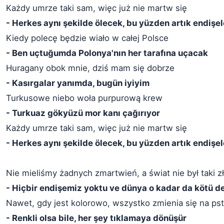
Każdy umrze taki sam, więc już nie martw się
- Herkes aynı şekilde ölecek, bu yüzden artık endiş
Kiedy polecę będzie wiało w całej Polsce
- Ben uçtuğumda Polonya'nın her tarafına uçacak
Huragany obok mnie, dziś mam się dobrze
- Kasırgalar yanımda, bugün iyiyim
Turkusowe niebo woła purpurową krew
- Turkuaz gökyüzü mor kanı çağırıyor
Każdy umrze taki sam, więc już nie martw się
- Herkes aynı şekilde ölecek, bu yüzden artık endiş
Nie mieliśmy żadnych zmartwień, a świat nie był taki z
- Hiçbir endişemiz yoktu ve dünya o kadar da kötü de
Nawet, gdy jest kolorowo, wszystko zmienia się na pst
- Renkli olsa bile, her şey tıklamaya dönüşür