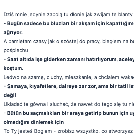
Dziś mnie jedynie zabolą tu dłonie jak zwijam te blanty
- Bugün sadece bu bluzları bir akşam için kapattığım
ağrıyor.
A pamiętam czasy jak o szóstej do pracy, biegłem na 
pośpiechu
- Saat altıda işe giderken zamanı hatırlıyorum, acele
koştum.
Ledwo na szamę, ciuchy, mieszkanie, a chciałem wakacj
- Şamaya, kıyafetlere, daireye zar zor, ama bir tatil i
değil
Układać te gówna i słuchać, że nawet do tego się tu ni
- Bütün bu saçmalıkları bir araya getirip bunun için 
olmadığını dinlemek için
To Ty jesteś Bogiem - zrobisz wszystko, co stworzysz