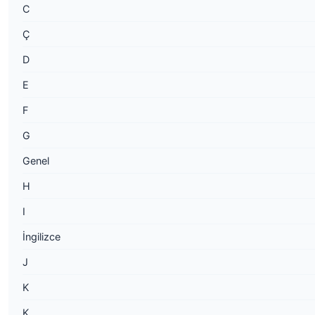
C
Ç
D
E
F
G
Genel
H
I
İngilizce
J
K
K