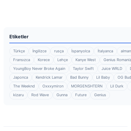
Etiketler
Türkçe
İngilizce
rusça
İspanyolca
İtalyanca
alman
Fransızca
Korece
Lehçe
Kanye West
Genius Romaniz
YoungBoy Never Broke Again
Taylor Swift
Juice WRLD
Japonca
Kendrick Lamar
Bad Bunny
Lil Baby
OG Bu
The Weeknd
Oxxxymiron
MORGENSHTERN
Lil Durk
kizaru
Rod Wave
Gunna
Future
Genius