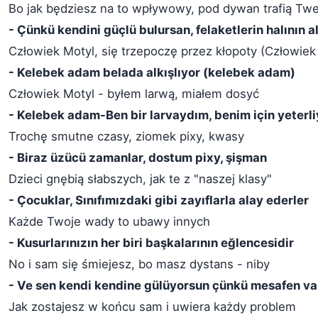
Bo jak będziesz na to wpływowy, pod dywan trafią Twe
- Çünkü kendini güçlü bulursan, felaketlerin halının a
Człowiek Motyl, się trzepoczę przez kłopoty (Człowiek
- Kelebek adam belada alkışlıyor (kelebek adam)
Człowiek Motyl - byłem larwą, miałem dosyć
- Kelebek adam-Ben bir larvaydım, benim için yeterli
Trochę smutne czasy, ziomek pixy, kwasy
- Biraz üzücü zamanlar, dostum pixy, şişman
Dzieci gnębią słabszych, jak te z "naszej klasy"
- Çocuklar, Sınıfımızdaki gibi zayıflarla alay ederler
Każde Twoje wady to ubawy innych
- Kusurlarınızın her biri başkalarının eğlencesidir
No i sam się śmiejesz, bo masz dystans - niby
- Ve sen kendi kendine gülüyorsun çünkü mesafen var
Jak zostajesz w końcu sam i uwiera każdy problem