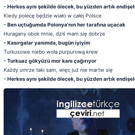
- Herkes aynı şekilde ölecek, bu yüzden artık endiş
Kiedy polecę będzie wiało w całej Polsce
- Ben uçtuğumda Polonya'nın her tarafına uçacak
Huragany obok mnie, dziś mam się dobrze
- Kasırgalar yanımda, bugün iyiyim
Turkusowe niebo woła purpurową krew
- Turkuaz gökyüzü mor kanı çağırıyor
Każdy umrze taki sam, więc już nie martw się
- Herkes aynı şekilde ölecek, bu yüzden artık endiş