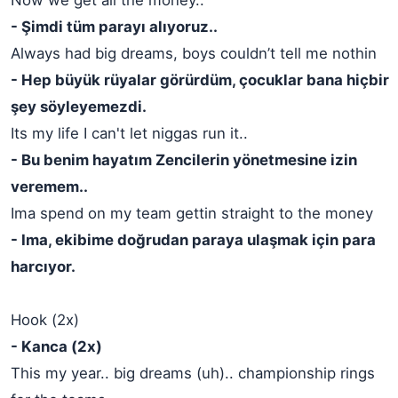
Now we get all the money..
- Şimdi tüm parayı alıyoruz..
Always had big dreams, boys couldn’t tell me nothin
- Hep büyük rüyalar görürdüm, çocuklar bana hiçbir
şey söyleyemezdi.
Its my life I can't let niggas run it..
- Bu benim hayatım Zencilerin yönetmesine izin
veremem..
Ima spend on my team gettin straight to the money
- Ima, ekibime doğrudan paraya ulaşmak için para
harcıyor.
Hook (2x)
- Kanca (2x)
This my year.. big dreams (uh).. championship rings