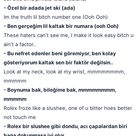
- Özel bir adada jet ski (ada)
Im the truth lil bitch number one (Ooh Ooh)
- Ben gerçeğim lil kaltak bir numara (ooh Ooh)
These haters can't see me, I make it look easy bitch u
ain't a factor..
- Bu nefret edenler beni göremiyor, ben kolay
gösteriyorum kaltak sen bir faktör değilsin..
Look at my neck, look at my wrist, mmmmmmmm,
mmmmm
- Boynuma bak, bileğime bak, mmmmmmmm,
mmmmm
Rolex froze like a slushee, one of u bitter hoes better
not touch me
- Rolex bir slushee gibi dondu, acı çapalardan biri
bana dokunmasa iyi olur