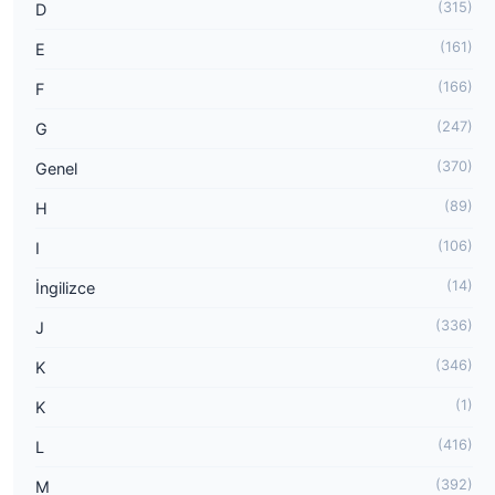
(315)
D
(161)
E
(166)
F
(247)
G
(370)
Genel
(89)
H
(106)
I
(14)
İngilizce
(336)
J
(346)
K
(1)
K
(416)
L
(392)
M