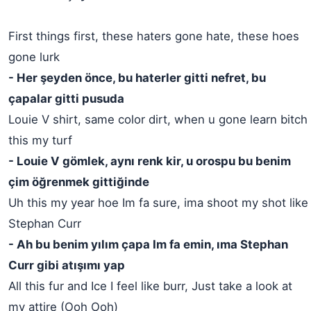
First things first, these haters gone hate, these hoes
gone lurk
- Her şeyden önce, bu haterler gitti nefret, bu
çapalar gitti pusuda
Louie V shirt, same color dirt, when u gone learn bitch
this my turf
- Louie V gömlek, aynı renk kir, u orospu bu benim
çim öğrenmek gittiğinde
Uh this my year hoe Im fa sure, ima shoot my shot like
Stephan Curr
- Ah bu benim yılım çapa Im fa emin, ıma Stephan
Curr gibi atışımı yap
All this fur and Ice I feel like burr, Just take a look at
my attire (Ooh Ooh)