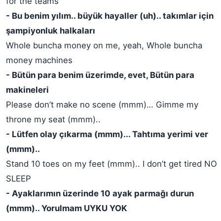
for the teams
- Bu benim yılım.. büyük hayaller (uh).. takımlar için
şampiyonluk halkaları
Whole buncha money on me, yeah, Whole buncha
money machines
- Bütün para benim üzerimde, evet, Bütün para
makineleri
Please don’t make no scene (mmm)… Gimme my
throne my seat (mmm)..
- Lütfen olay çıkarma (mmm)... Tahtıma yerimi ver
(mmm)..
Stand 10 toes on my feet (mmm).. I don’t get tired NO
SLEEP
- Ayaklarımın üzerinde 10 ayak parmağı durun
(mmm).. Yorulmam UYKU YOK