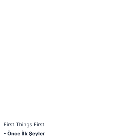
First Things First
- Önce İlk Şeyler