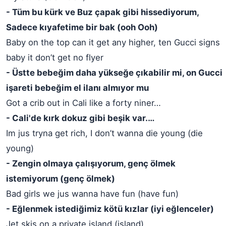
- Tüm bu kürk ve Buz çapak gibi hissediyorum,
Sadece kıyafetime bir bak (ooh Ooh)
Baby on the top can it get any higher, ten Gucci signs
baby it don’t get no flyer
- Üstte bebeğim daha yükseğe çıkabilir mi, on Gucci
işareti bebeğim el ilanı almıyor mu
Got a crib out in Cali like a forty niner…
- Cali'de kırk dokuz gibi beşik var.…
Im jus tryna get rich, I don’t wanna die young (die
young)
- Zengin olmaya çalışıyorum, genç ölmek
istemiyorum (genç ölmek)
Bad girls we jus wanna have fun (have fun)
- Eğlenmek istediğimiz kötü kızlar (iyi eğlenceler)
Jet skis on a private island (island)