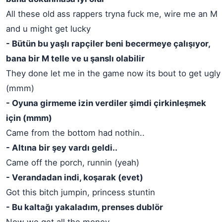
All these old ass rappers tryna fuck me, wire me an M
and u might get lucky
- Bütün bu yaşlı rapçiler beni becermeye çalışıyor,
bana bir M telle ve u şanslı olabilir
They done let me in the game now its bout to get ugly
(mmm)
- Oyuna girmeme izin verdiler şimdi çirkinleşmek
için (mmm)
Came from the bottom had nothin..
- Altına bir şey vardı geldi..
Came off the porch, runnin (yeah)
- Verandadan indi, koşarak (evet)
Got this bitch jumpin, princess stuntin
- Bu kaltağı yakaladım, prenses dublör