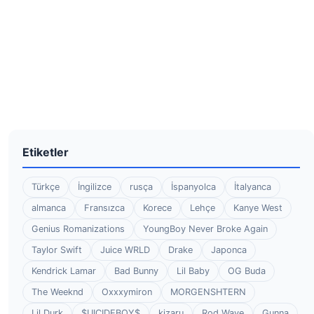
Etiketler
Türkçe
İngilizce
rusça
İspanyolca
İtalyanca
almanca
Fransızca
Korece
Lehçe
Kanye West
Genius Romanizations
YoungBoy Never Broke Again
Taylor Swift
Juice WRLD
Drake
Japonca
Kendrick Lamar
Bad Bunny
Lil Baby
OG Buda
The Weeknd
Oxxxymiron
MORGENSHTERN
Lil Durk
$UICIDEBOY$
kizaru
Rod Wave
Gunna