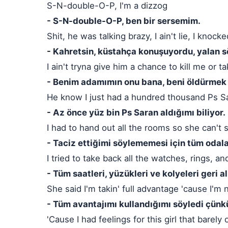
S-N-double-O-P, I'm a dizzog
- S-N-double-O-P, ben bir sersemim.
Shit, he was talking brazy, I ain't lie, I knock
- Kahretsin, küstahça konuşuyordu, yalan s
I ain't tryna give him a chance to kill me or 
- Benim adamımın onu bana, beni öldürmek
He know I just had a hundred thousand Ps S
- Az önce yüz bin Ps Saran aldığımı biliyor.
I had to hand out all the rooms so she can't 
- Taciz ettiğimi söylememesi için tüm odal
I tried to take back all the watches, rings, a
- Tüm saatleri, yüzükleri ve kolyeleri geri 
She said I'm takin' full advantage 'cause I'm 
- Tüm avantajımı kullandığımı söyledi çünk
'Cause I had feelings for this girl that barel