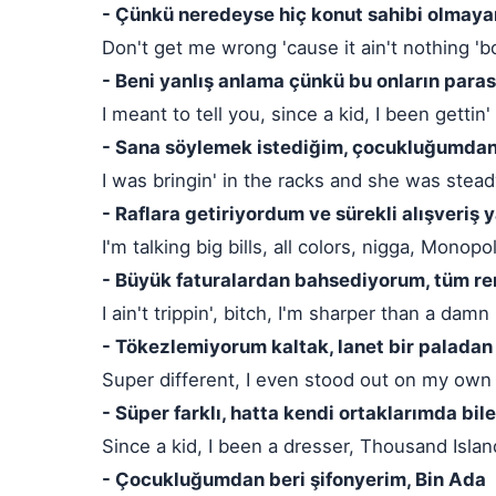
- Çünkü neredeyse hiç konut sahibi olmayan 
Don't get me wrong 'cause it ain't nothing '
- Beni yanlış anlama çünkü bu onların parasıy
I meant to tell you, since a kid, I been getti
- Sana söylemek istediğim, çocukluğumdan 
I was bringin' in the racks and she was stea
- Raflara getiriyordum ve sürekli alışveriş 
I'm talking big bills, all colors, nigga, Monopo
- Büyük faturalardan bahsediyorum, tüm ren
I ain't trippin', bitch, I'm sharper than a dam
- Tökezlemiyorum kaltak, lanet bir paladan
Super different, I even stood out on my own
- Süper farklı, hatta kendi ortaklarımda bi
Since a kid, I been a dresser, Thousand Islan
- Çocukluğumdan beri şifonyerim, Bin Ada