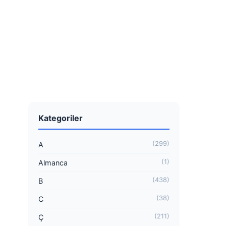
Kategoriler
(299)
A
(1)
Almanca
(438)
B
(38)
C
(211)
Ç