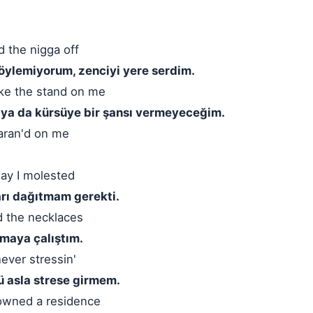
ed the nigga off
öylemiyorum, zenciyi yere serdim.
take the stand on me
 ya da kürsüye bir şansı vermeyeceğim.
aran'd on me
say I molested
arı dağıtmam gerekti.
nd the necklaces
almaya çalıştım.
never stressin'
ü asla strese girmem.
y owned a residence