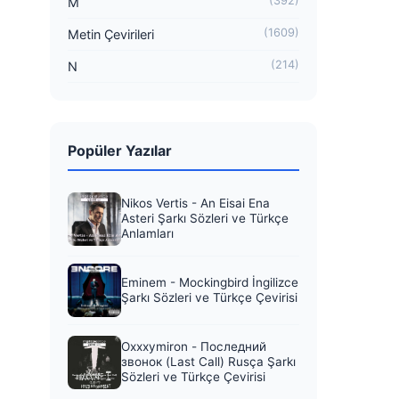
(392)
M
(1609)
Metin Çevirileri
(214)
N
Popüler Yazılar
Nikos Vertis - An Eisai Ena
Asteri Şarkı Sözleri ve Türkçe
Anlamları
Eminem - Mockingbird İngilizce
Şarkı Sözleri ve Türkçe Çevirisi
Oxxxymiron - Последний
звонок (Last Call) Rusça Şarkı
Sözleri ve Türkçe Çevirisi