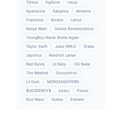
Türkçe
İngilizce
rusça
İspanyolca
İtalyanca
almanca
Fransızca
Korece
Lehçe
Kanye West
Genius Romanizations
YoungBoy Never Broke Again
Taylor Swift
Juice WRLD
Drake
Japonca
Kendrick Lamar
Bad Bunny
Lil Baby
OG Buda
The Weeknd
Oxxxymiron
Lil Durk
MORGENSHTERN
$UICIDEBOY$
kizaru
Future
Rod Wave
Gunna
Eminem