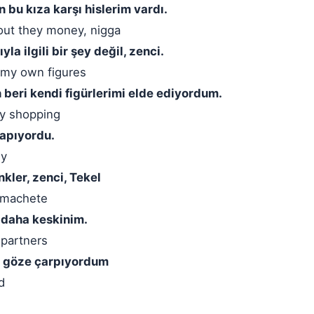
bu kıza karşı hislerim vardı.
bout they money, nigga
la ilgili bir şey değil, zenci.
n' my own figures
beri kendi figürlerimi elde ediyordum.
dy shopping
yapıyordu.
ly
kler, zenci, Tekel
n machete
 daha keskinim.
 partners
le göze çarpıyordum
d