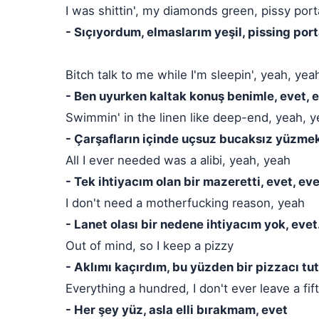
I was shittin', my diamonds green, pissy por
- Sıçıyordum, elmaslarım yeşil, pissing por
Bitch talk to me while I'm sleepin', yeah, yea
- Ben uyurken kaltak konuş benimle, evet, 
Swimmin' in the linen like deep-end, yeah, 
- Çarşafların içinde uçsuz bucaksız yüzmek 
All I ever needed was a alibi, yeah, yeah
- Tek ihtiyacım olan bir mazeretti, evet, ev
I don't need a motherfucking reason, yeah
- Lanet olası bir nedene ihtiyacım yok, evet
Out of mind, so I keep a pizzy
- Aklımı kaçırdım, bu yüzden bir pizzacı t
Everything a hundred, I don't ever leave a fif
- Her şey yüz, asla elli bırakmam, evet