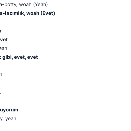
ta-potty, woah (Yeah)
ta-lazımlık, woah (Evet)
h
evet
yeah
gibi, evet, evet
et
.
utuyorum
ty, yeah