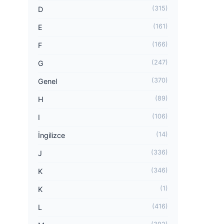
(315)
D
(161)
E
(166)
F
(247)
G
(370)
Genel
(89)
H
(106)
I
(14)
İngilizce
(336)
J
(346)
K
(1)
K
(416)
L