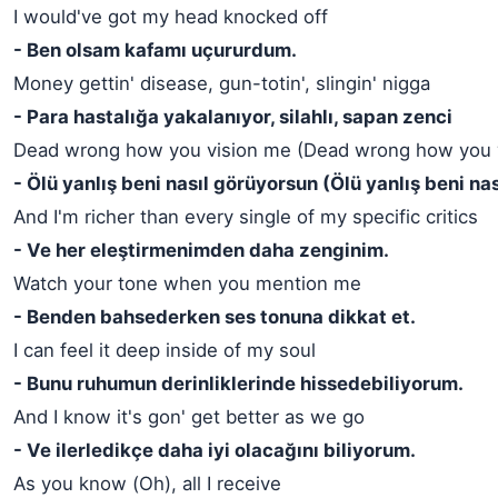
I would've got my head knocked off
- Ben olsam kafamı uçururdum.
Money gettin' disease, gun-totin', slingin' nigga
- Para hastalığa yakalanıyor, silahlı, sapan zenci
Dead wrong how you vision me (Dead wrong how you 
- Ölü yanlış beni nasıl görüyorsun (Ölü yanlış beni na
And I'm richer than every single of my specific critics
- Ve her eleştirmenimden daha zenginim.
Watch your tone when you mention me
- Benden bahsederken ses tonuna dikkat et.
I can feel it deep inside of my soul
- Bunu ruhumun derinliklerinde hissedebiliyorum.
And I know it's gon' get better as we go
- Ve ilerledikçe daha iyi olacağını biliyorum.
As you know (Oh), all I receive