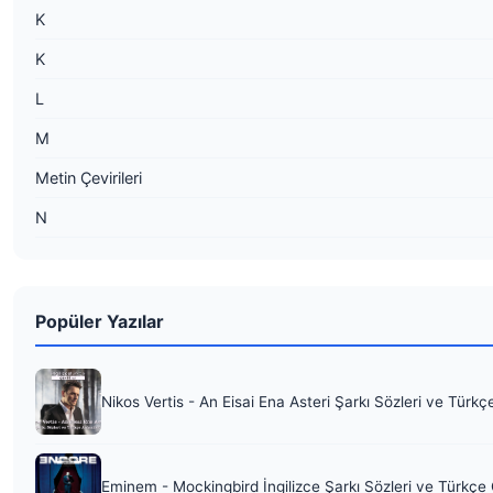
K
K
L
M
Metin Çevirileri
N
Popüler Yazılar
Nikos Vertis - An Eisai Ena Asteri Şarkı Sözleri ve Türkç
Eminem - Mockingbird İngilizce Şarkı Sözleri ve Türkçe 