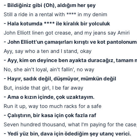
- Bildiğiniz gibi (Oh), aldığım her şey
Still a ride in a rental with **** in my denim
- Hala kotumda **** ile kiralık bir yolculuk
John Elliott linen got crease, and my jeans say Amiri
- John Elliott'un çamaşırları kırıştı ve kot pantolonum
Ayy, say who a ten and I stand, okay
- Ayy, kim on deyince ben ayakta duracağız, tamam 
No, she ain't loyal, ain't fallin', no way
- Hayır, sadık değil, düşmüyor, mümkün değil
But, inside that girl, I be far away
- Ama o kızın içinde, çok uzaktayım.
Run it up, way too much racks for a safe
- Çalıştırın, bir kasa için çok fazla raf
Seven hundred thousand, what I'm paying for the case
- Yedi yüz bin, dava için ödediğim şey utanç verici.