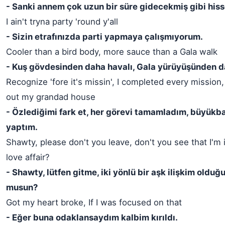
- Sanki annem çok uzun bir süre gidecekmiş gibi his
I ain't tryna party 'round y'all
- Sizin etrafınızda parti yapmaya çalışmıyorum.
Cooler than a bird body, more sauce than a Gala walk
- Kuş gövdesinden daha havalı, Gala yürüyüşünden d
Recognize 'fore it's missin', I completed every mission,
out my grandad house
- Özlediğimi fark et, her görevi tamamladım, büyükb
yaptım.
Shawty, please don't you leave, don't you see that I'm
love affair?
- Shawty, lütfen gitme, iki yönlü bir aşk ilişkim old
musun?
Got my heart broke, If I was focused on that
- Eğer buna odaklansaydım kalbim kırıldı.