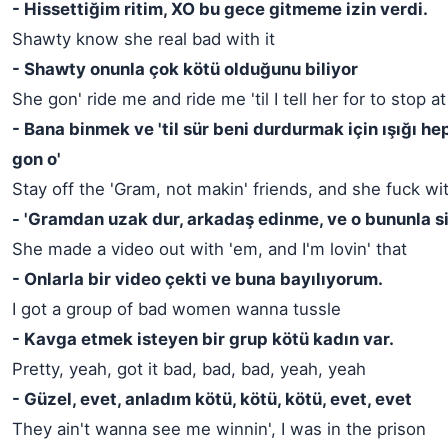
- Hissettiğim ritim, XO bu gece gitmeme izin verdi.
Shawty know she real bad with it
- Shawty onunla çok kötü olduğunu biliyor
She gon' ride me and ride me 'til I tell her for to stop at
- Bana binmek ve 'til sür beni durdurmak için ışığı h
gon o'
Stay off the 'Gram, not makin' friends, and she fuck wi
- 'Gramdan uzak dur, arkadaş edinme, ve o bununla si
She made a video out with 'em, and I'm lovin' that
- Onlarla bir video çekti ve buna bayılıyorum.
I got a group of bad women wanna tussle
- Kavga etmek isteyen bir grup kötü kadın var.
Pretty, yeah, got it bad, bad, bad, yeah, yeah
- Güzel, evet, anladım kötü, kötü, kötü, evet, evet
They ain't wanna see me winnin', I was in the prison