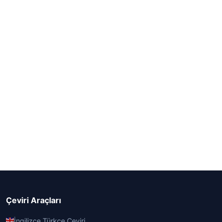
Çeviri Araçları
İngilizce Türkçe Çeviri