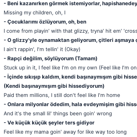
- Beni kazanırken görmek istemiyorlar, hapishanede
Missing my children, oh, I
- Çocuklarımı özlüyorum, oh, ben
I come from playin' with that glizzy, tryna' hit em' 'cro
- O glizzy'yle oynamaktan geliyorum, çitleri aşmaya 
I ain't rappin', I'm tellin' it (Okay)
- Rapçi değilim, söylüyorum (Tamam)
Stuck up in it, I feel like I'm on my own (Feel like I'm 
- İçinde sıkışıp kaldım, kendi başınaymışım gibi his
(Kendi başınaymışım gibi hissediyorum)
Paid them millions, I still don't feel like I'm home
- Onlara milyonlar ödedim, hala evdeymişim gibi his
And it's the small lil' things been goin' wrong
- Ve küçük küçük şeyler ters gidiyor
Feel like my mama goin' away for like way too long