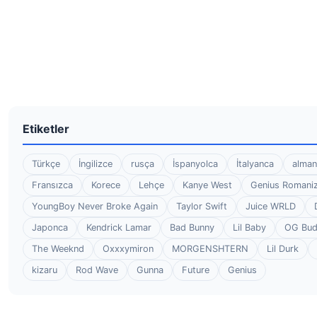
Etiketler
Türkçe
İngilizce
rusça
İspanyolca
İtalyanca
alman
Fransızca
Korece
Lehçe
Kanye West
Genius Romaniz
YoungBoy Never Broke Again
Taylor Swift
Juice WRLD
Japonca
Kendrick Lamar
Bad Bunny
Lil Baby
OG Bu
The Weeknd
Oxxxymiron
MORGENSHTERN
Lil Durk
kizaru
Rod Wave
Gunna
Future
Genius