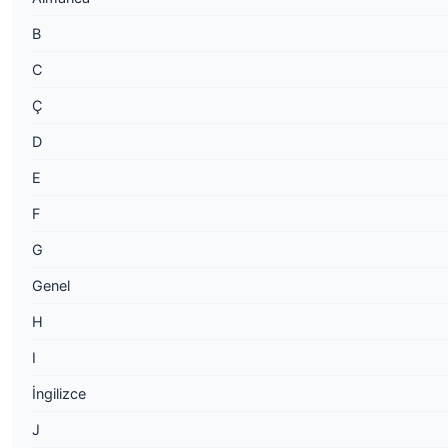
B
C
Ç
D
E
F
G
Genel
H
I
İngilizce
J