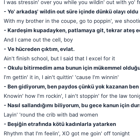
I was stressin' over you while you wildin' out with yo' f
- Yo' arkadaş' wildin out süre içinde dünkü olayı oldu
With my brother in the coupe, go to poppin', we shooti
- Kardeşim kupadayken, patlamaya git, tekrar ateş e
And I came out the cell, boy
- Ve hücreden çıktım, evlat.
Ain't finish school, but I said that I excel for it
- Okulu bitirmedim ama bunun için mükemmel olduğ
I'm gettin' it in, I ain't quittin' 'cause I'm winnin'
- Ben gidiyorum, ben paydos çünkü yok kazanan ben
Knowin' how I'm rockin', I ain't stoppin' for the law toni
- Nasıl sallandığımı biliyorum, bu gece kanun için d
Layin' 'round the crib with bad women
- Beşiğin etrafında kötü kadınlarla yatarken
Rhythm that I'm feelin', XO got me goin' off tonight