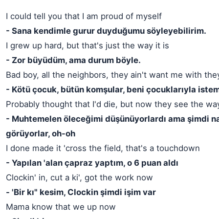
I could tell you that I am proud of myself
- Sana kendimle gurur duyduğumu söyleyebilirim.
I grew up hard, but that's just the way it is
- Zor büyüdüm, ama durum böyle.
Bad boy, all the neighbors, they ain't want me with the
- Kötü çocuk, bütün komşular, beni çocuklarıyla istem
Probably thought that I'd die, but now they see the way
- Muhtemelen öleceğimi düşünüyorlardı ama şimdi na
görüyorlar, oh-oh
I done made it 'cross the field, that's a touchdown
- Yapılan 'alan çapraz yaptım, o 6 puan aldı
Clockin' in, cut a ki', got the work now
- 'Bir kı" kesim, Clockin şimdi işim var
Mama know that we up now