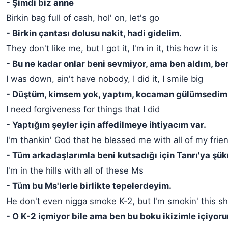
- Şimdi biz anne
Birkin bag full of cash, hol' on, let's go
- Birkin çantası dolusu nakit, hadi gidelim.
They don't like me, but I got it, I'm in it, this how it is
- Bu ne kadar onlar beni sevmiyor, ama ben aldım, be
I was down, ain't have nobody, I did it, I smile big
- Düştüm, kimsem yok, yaptım, kocaman gülümsedim
I need forgiveness for things that I did
- Yaptığım şeyler için affedilmeye ihtiyacım var.
I'm thankin' God that he blessed me with all of my frie
- Tüm arkadaşlarımla beni kutsadığı için Tanrı'ya şü
I'm in the hills with all of these Ms
- Tüm bu Ms'lerle birlikte tepelerdeyim.
He don't even nigga smoke K-2, but I'm smokin' this sh
- O K-2 içmiyor bile ama ben bu boku ikizimle içiyor