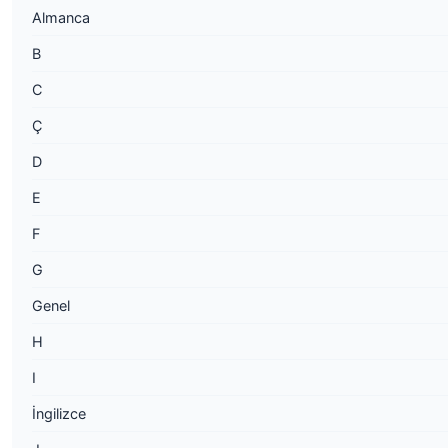
Almanca
B
C
Ç
D
E
F
G
Genel
H
I
İngilizce