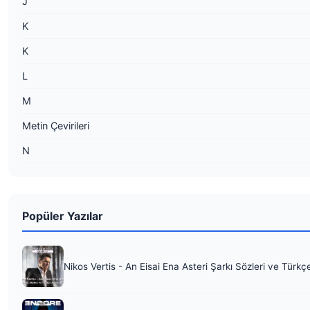
J
K
K
L
M
Metin Çevirileri
N
Popüler Yazılar
Nikos Vertis - An Eisai Ena Asteri Şarkı Sözleri ve Türkç