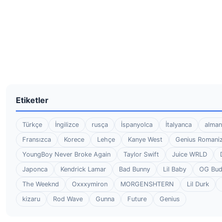
Etiketler
Türkçe
İngilizce
rusça
İspanyolca
İtalyanca
alman
Fransızca
Korece
Lehçe
Kanye West
Genius Romaniz
YoungBoy Never Broke Again
Taylor Swift
Juice WRLD
Japonca
Kendrick Lamar
Bad Bunny
Lil Baby
OG Bu
The Weeknd
Oxxxymiron
MORGENSHTERN
Lil Durk
kizaru
Rod Wave
Gunna
Future
Genius