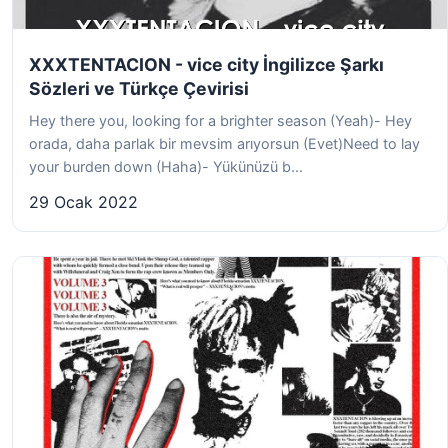
XXXTENTACION - vice city İngilizce Şarkı
Sözleri ve Türkçe Çevirisi
Hey there you, looking for a brighter season (Yeah)- Hey
orada, daha parlak bir mevsim arıyorsun (Evet)Need to lay
your burden down (Haha)- Yükünüzü b...
29 Ocak 2022