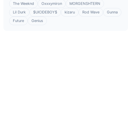
The Weeknd
Oxxxymiron
MORGENSHTERN
Lil Durk
$UICIDEBOY$
kizaru
Rod Wave
Gunna
Future
Genius