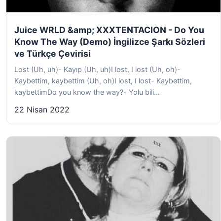
Juice WRLD &amp; XXXTENTACION - Do You
Know The Way (Demo) İngilizce Şarkı Sözleri
ve Türkçe Çevirisi
Lost (Uh, uh)- Kayıp (Uh, uh)I lost, I lost (Uh, oh)-
Kaybettim, kaybettim (Uh, oh)I lost, I lost- Kaybettim,
kaybettimDo you know the way?- Yolu bili...
22 Nisan 2022