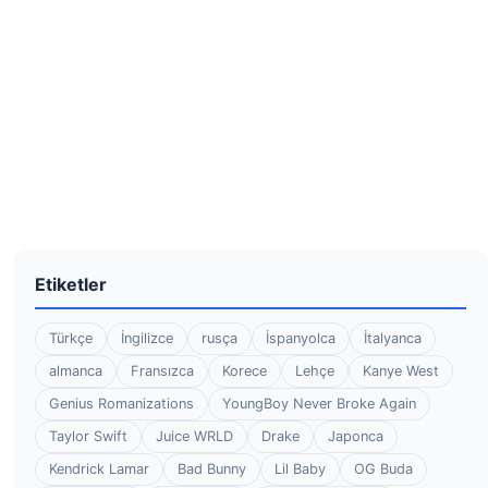
Etiketler
Türkçe
İngilizce
rusça
İspanyolca
İtalyanca
almanca
Fransızca
Korece
Lehçe
Kanye West
Genius Romanizations
YoungBoy Never Broke Again
Taylor Swift
Juice WRLD
Drake
Japonca
Kendrick Lamar
Bad Bunny
Lil Baby
OG Buda