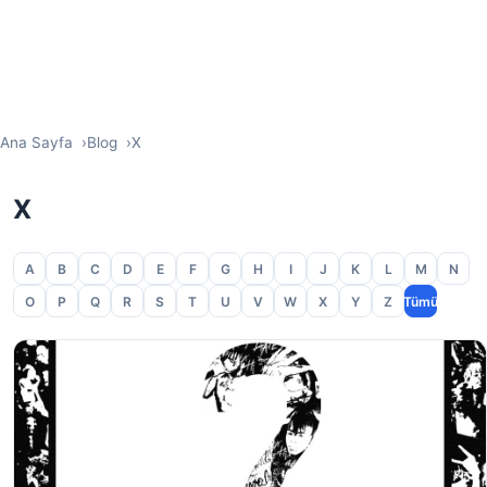
Ana Sayfa
Blog
X
X
A
B
C
D
E
F
G
H
I
J
K
L
M
N
O
P
Q
R
S
T
U
V
W
X
Y
Z
Tümü