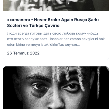
xxxmanera - Never Broke Again Rusça Şarkı
Sözleri ve Türkçe Çevirisi
Люди всегда готовы дать свою любовь кому-нибудь,
кто этого заслуживает- İnsanlar her zaman sevgilerini hak
eden birine vermeye isteklidirlerТак случил...
26 Temmuz 2022