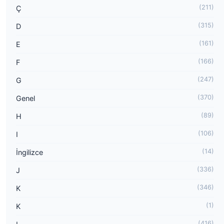
(211)
Ç
(315)
D
(161)
E
(166)
F
(247)
G
(370)
Genel
(89)
H
(106)
I
(14)
İngilizce
(336)
J
(346)
K
(1)
K
(416)