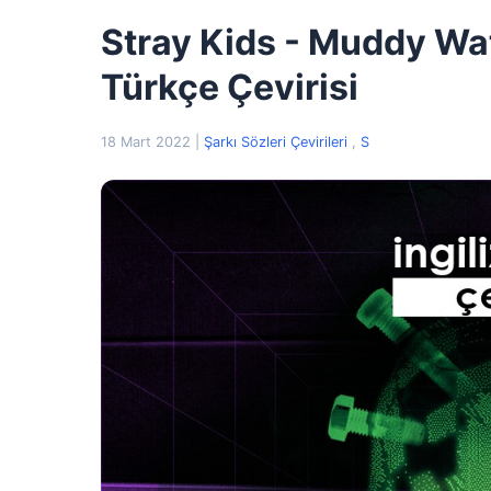
Stray Kids - Muddy Wate
Türkçe Çevirisi
18 Mart 2022
|
Şarkı Sözleri Çevirileri
,
S