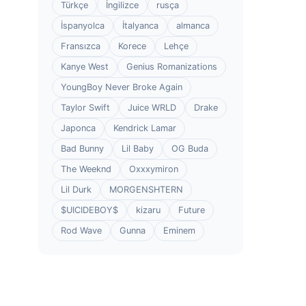
Türkçe
İngilizce
rusça
İspanyolca
İtalyanca
almanca
Fransızca
Korece
Lehçe
Kanye West
Genius Romanizations
YoungBoy Never Broke Again
Taylor Swift
Juice WRLD
Drake
Japonca
Kendrick Lamar
Bad Bunny
Lil Baby
OG Buda
The Weeknd
Oxxxymiron
Lil Durk
MORGENSHTERN
$UICIDEBOY$
kizaru
Future
Rod Wave
Gunna
Eminem