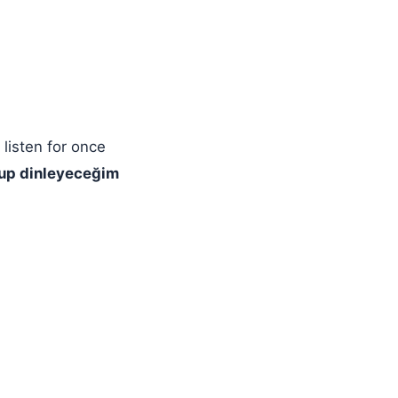
 listen for once
urup dinleyeceğim