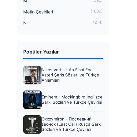
(392)
M
(1609)
Metin Çevirileri
(214)
N
Popüler Yazılar
Nikos Vertis - An Eisai Ena
Asteri Şarkı Sözleri ve Türkçe
d
Anlamları
Eminem - Mockingbird İngilizce
Şarkı Sözleri ve Türkçe Çevirisi
Oxxxymiron - Последний
звонок (Last Call) Rusça Şarkı
Sözleri ve Türkçe Çevirisi