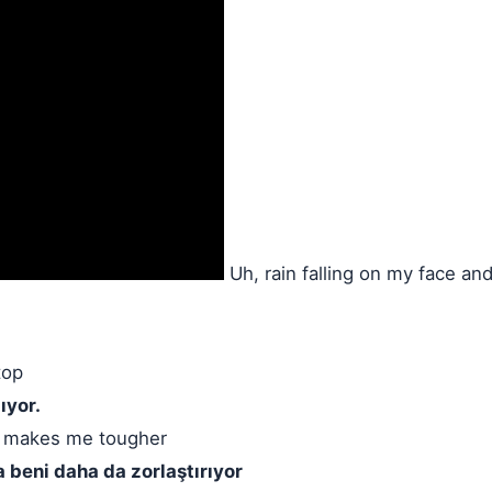
Uh, rain falling on my face an
top
ıyor.
ut makes me tougher
 beni daha da zorlaştırıyor