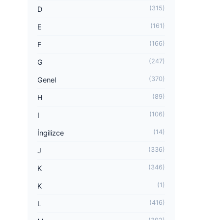
(315)
D
(161)
E
(166)
F
(247)
G
(370)
Genel
(89)
H
(106)
I
(14)
İngilizce
(336)
J
(346)
K
(1)
K
(416)
L