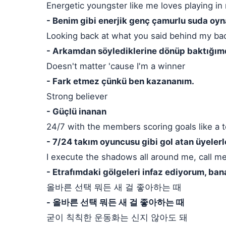
Energetic youngster like me loves playing i
- Benim gibi enerjik genç çamurlu suda oy
Looking back at what you said behind my ba
- Arkamdan söylediklerine dönüp baktığı
Doesn't matter 'cause I'm a winner
- Fark etmez çünkü ben kazananım.
Strong believer
- Güçlü inanan
24/7 with the members scoring goals like a 
- 7/24 takım oyuncusu gibi gol atan üyelerl
I execute the shadows all around me, call m
- Etrafımdaki gölgeleri infaz ediyorum, bana
올바른 선택 뭐든 새 걸 좋아하는 때
- 올바른 선택 뭐든 새 걸 좋아하는 때
굳이 칙칙한 운동화는 신지 않아도 돼