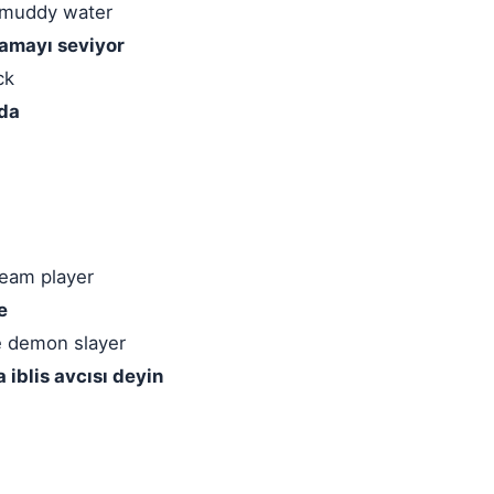
n muddy water
namayı seviyor
ck
mda
team player
e
e demon slayer
 iblis avcısı deyin