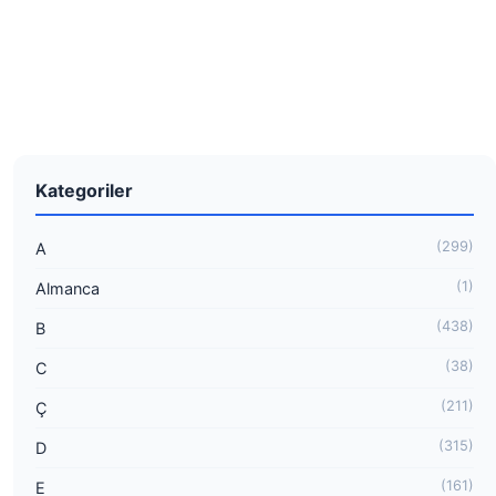
Kategoriler
(299)
A
(1)
Almanca
(438)
B
(38)
C
(211)
Ç
(315)
D
(161)
E