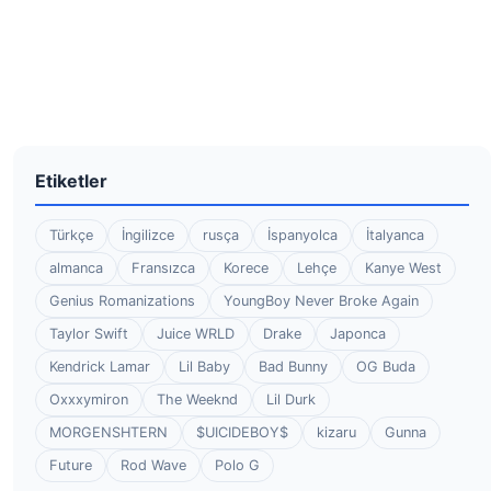
Etiketler
Türkçe
İngilizce
rusça
İspanyolca
İtalyanca
almanca
Fransızca
Korece
Lehçe
Kanye West
Genius Romanizations
YoungBoy Never Broke Again
Taylor Swift
Juice WRLD
Drake
Japonca
Kendrick Lamar
Lil Baby
Bad Bunny
OG Buda
Oxxxymiron
The Weeknd
Lil Durk
MORGENSHTERN
$UICIDEBOY$
kizaru
Gunna
Future
Rod Wave
Polo G