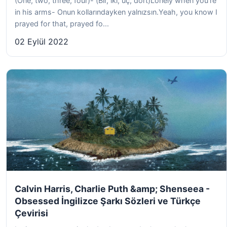
(One, two, three, four)- (Bir, iki, üç, dört)Lonely when you're
in his arms- Onun kollarındayken yalnızsın.Yeah, you know I
prayed for that, prayed fo...
02 Eylül 2022
Calvin Harris, Charlie Puth &amp; Shenseea -
Obsessed İngilizce Şarkı Sözleri ve Türkçe
Çevirisi