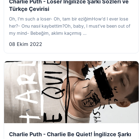
Charlie Puth - Loser İngilizce Şarkı Sözleri ve
Türkçe Çevirisi
Oh, I'm such a loser- Oh, tam bir eziğimHow'd I ever lose
her?- Onu nasıl kaybettim?Oh, baby, I must've been out of
my mind- Bebeğim, aklımı kaçırmış ...
08 Ekim 2022
Charlie Puth - Charlie Be Quiet! İngilizce Şarkı