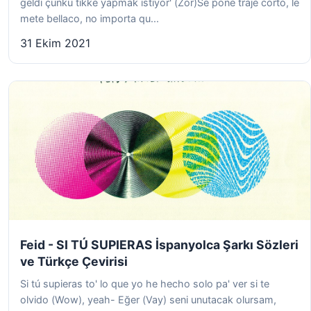
geldi çünkü tikke yapmak istiyor' (Zor)Se pone traje corto, le
mete bellaco, no importa qu...
31 Ekim 2021
Feid - SI TÚ SUPIERAS İspanyolca Şarkı Sözleri
ve Türkçe Çevirisi
Si tú supieras to' lo que yo he hecho solo pa' ver si te
olvido (Wow), yeah- Eğer (Vay) seni unutacak olursam,