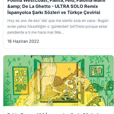
Polimá WestCoast, Pailita, Feid, Paloma Mami
&amp; De La Ghetto - ULTRA SOLO Remix
İspanyolca Şarkı Sözleri ve Türkçe Çevirisi
Hoy es uno de eso' día' que me siento sola en casa- Bugün
evde yalnız hissettiğim o 'günlerden' biriTriste porque estar
pendiente a ti me hace mal (Me...
18 Haziran 2022