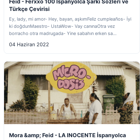
Feid - Ferxxo 100 İspanyolca Şarkı Sözleri ve
Türkçe Çevirisi
Ey, lady, mi amor- Hey, bayan, aşkımFeliz cumpleaños- İyi
ki doğdunMaestro- UstaWow- Vay canınaOtra vez
borracho otra madrugada- Yine sabahın erken sa...
04 Haziran 2022
Mora &amp; Feid - LA INOCENTE İspanyolca