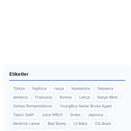
Etiketler
Türkçe
İngilizce
rusça
İspanyolca
İtalyanca
almanca
Fransızca
Korece
Lehçe
Kanye West
Genius Romanizations
YoungBoy Never Broke Again
Taylor Swift
Juice WRLD
Drake
Japonca
Kendrick Lamar
Bad Bunny
Lil Baby
OG Buda