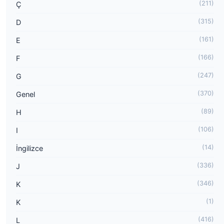
(211)
Ç
(315)
D
(161)
E
(166)
F
(247)
G
(370)
Genel
(89)
H
(106)
I
(14)
İngilizce
(336)
J
(346)
K
(1)
K
(416)
L