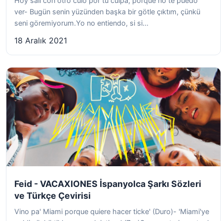
Hoy salí con otro culo por tu culpa, porque no te puedo
ver- Bugün senin yüzünden başka bir götle çıktım, çünkü
seni göremiyorum.Yo no entiendo, si si...
18 Aralık 2021
Feid - VACAXIONES İspanyolca Şarkı Sözleri
ve Türkçe Çevirisi
Vino pa' Miami porque quiere hacer ticke' (Duro)- 'Miami'ye