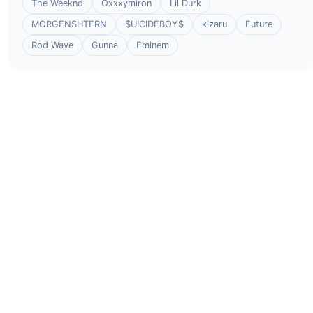
The Weeknd
Oxxxymiron
Lil Durk
MORGENSHTERN
$UICIDEBOY$
kizaru
Future
Rod Wave
Gunna
Eminem